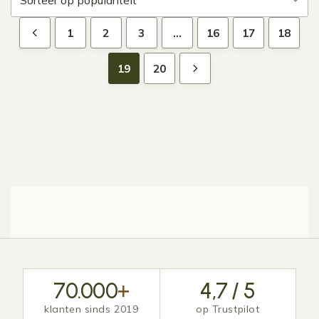
1
2
3
…
16
17
18
19
20
70.000
+
4,7 / 5
klanten sinds 2019
op Trustpilot