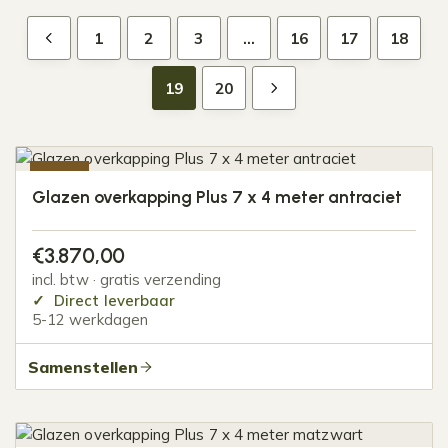
1
2
3
…
16
17
18
19
20
-10%
Glazen overkapping Plus 7 x 4 meter antraciet
€
3.870,00
incl. btw · gratis verzending
Direct leverbaar
5-12 werkdagen
Samenstellen