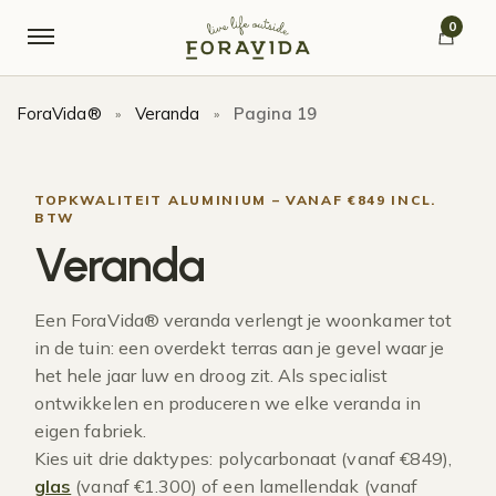
Verder naar navigatie
Ga naar de inhoud
0
ForaVida®
Veranda
Pagina 19
»
»
TOPKWALITEIT ALUMINIUM – VANAF €849 INCL.
BTW
Veranda
Een ForaVida® veranda verlengt je woonkamer tot
in de tuin: een overdekt terras aan je gevel waar je
het hele jaar luw en droog zit. Als specialist
ontwikkelen en produceren we elke veranda in
eigen fabriek.
Kies uit drie daktypes: polycarbonaat (vanaf €849),
glas
(vanaf €1.300) of een lamellendak (vanaf