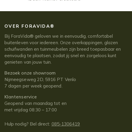
OVER FORAVIDA®
Bij ForaVida® geloven we in eenvoudig, comfortabel
buitenleven voor iedereen. Onze overkappingen, glazen
schuifwanden en tuinmeubelen zijn breed toepasbaar en
eenvoudig te plaatsen, zodat jij snel en zorgeloos kunt
genieten van jouw tuin.
Bezoek onze showroom
Nijmeegseweg 2D, 5916 PT Venlo
7 dagen per week geopend.
Klantenservice
Geopend van maandag tot en
met vrijdag 08:30 – 17:00
Hulp nodig? Bel direct:
085-1306419