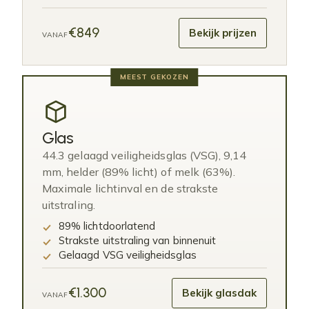
€849
Bekijk prijzen
VANAF
MEEST GEKOZEN
Glas
44.3 gelaagd veiligheidsglas (VSG), 9,14
mm, helder (89% licht) of melk (63%).
Maximale lichtinval en de strakste
uitstraling.
89% lichtdoorlatend
Strakste uitstraling van binnenuit
Gelaagd VSG veiligheidsglas
€1.300
Bekijk glasdak
VANAF