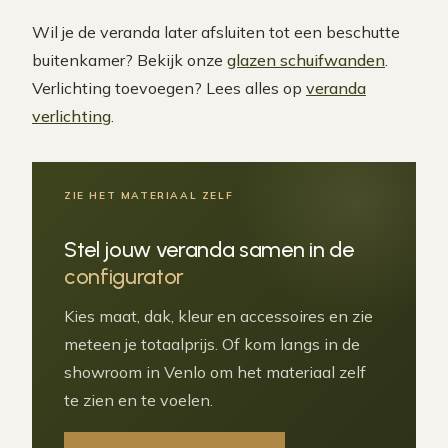
Wil je de veranda later afsluiten tot een beschutte
buitenkamer? Bekijk onze
glazen schuifwanden
.
Verlichting toevoegen? Lees alles op
veranda
verlichting
.
ZIE HET MATERIAAL ZELF
Stel jouw veranda samen in de
configurator
Kies maat, dak, kleur en accessoires en zie
meteen je totaalprijs. Of kom langs in de
showroom in Venlo om het materiaal zelf
te zien en te voelen.