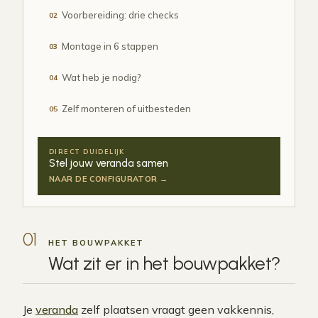
Voorbereiding: drie checks
02
Montage in 6 stappen
03
Wat heb je nodig?
04
Zelf monteren of uitbesteden
05
DIRECT DUIDELIJK
Stel jouw veranda samen
NAAR DE CONFIGURATOR →
01
HET BOUWPAKKET
Wat zit er in het
bouwpakket
?
Je
veranda
zelf plaatsen vraagt geen vakkennis,