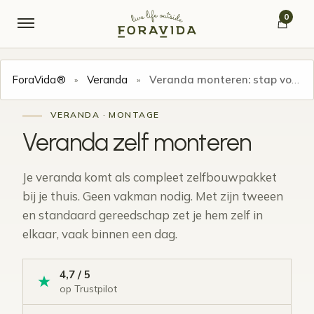
Verder naar navigatie
Ga naar de inhoud
0
ForaVida®
Veranda
Veranda monteren: stap voor stap in zes fasen
»
»
VERANDA · MONTAGE
Veranda zelf
monteren
Je veranda komt als compleet zelfbouwpakket
bij je thuis. Geen vakman nodig. Met zijn tweeen
en standaard gereedschap zet je hem zelf in
elkaar, vaak binnen een dag.
4,7 / 5
op Trustpilot