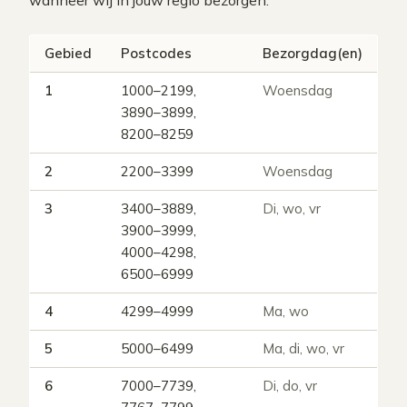
wanneer wij in jouw regio bezorgen.
Gebied
Postcodes
Bezorgdag(en)
1
1000–2199,
Woensdag
3890–3899,
8200–8259
2
2200–3399
Woensdag
3
3400–3889,
Di, wo, vr
3900–3999,
4000–4298,
6500–6999
4
4299–4999
Ma, wo
5
5000–6499
Ma, di, wo, vr
6
7000–7739,
Di, do, vr