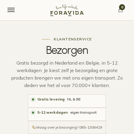
Verder naar navigatie
Ga naar de inhoud
0
KLANTENSERVICE
Bezorgen
Gratis bezorgd in Nederland en Belgie, in 5-12
werkdagen. Je kiest zelf je bezorgdag en grote
producten brengen we met ons eigen transport. Zo
deden we het al voor 70.000+ klanten.
Gratis levering
· NL & BE
5-12 werkdagen
· eigen transport
Vraag over je bezorging? 085-1306419