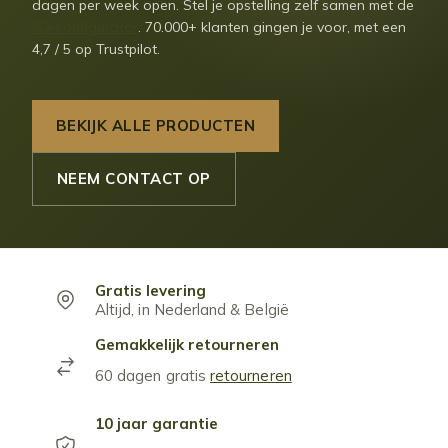
dagen per week open. Stel je opstelling zelf samen met de
3D-configurator
. 70.000+ klanten gingen je voor, met een
4,7 / 5 op Trustpilot.
BEKIJK ALLE PRODUCTEN
NEEM CONTACT OP
Gratis levering
Altijd, in Nederland & België
Gemakkelijk retourneren
60 dagen gratis
retourneren
10 jaar garantie