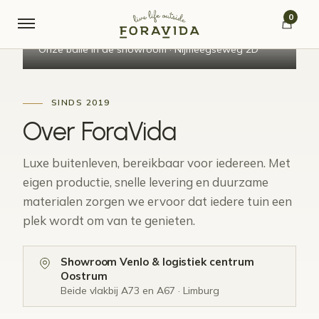
Verder naar navigatie
Ga naar de inhoud
0
ForaVida showroom · Venlo
Onze balie in de showroom · Nijmeegseweg 2D
SINDS 2019
Over
ForaVida
Luxe buitenleven, bereikbaar voor iedereen. Met
eigen productie, snelle levering en duurzame
materialen zorgen we ervoor dat iedere tuin een
plek wordt om van te genieten.
Showroom Venlo & logistiek centrum
Oostrum
Beide vlakbij A73 en A67 · Limburg