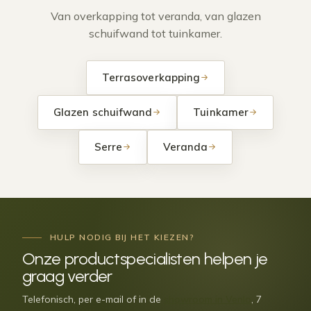
Van overkapping tot veranda, van glazen
schuifwand tot tuinkamer.
Terrasoverkapping
Glazen schuifwand
Tuinkamer
Serre
Veranda
HULP NODIG BIJ HET KIEZEN?
Onze
productspecialisten
helpen je
graag verder
Telefonisch, per e-mail of in de
showroom in Venlo
, 7