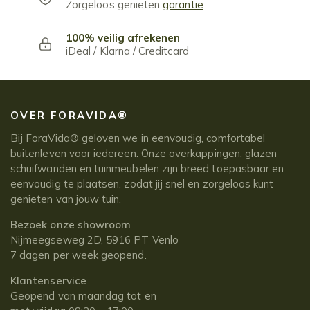
Zorgeloos genieten
garantie
100% veilig afrekenen
iDeal / Klarna / Creditcard
OVER FORAVIDA®
Bij ForaVida® geloven we in eenvoudig, comfortabel
buitenleven voor iedereen. Onze overkappingen, glazen
schuifwanden en tuinmeubelen zijn breed toepasbaar en
eenvoudig te plaatsen, zodat jij snel en zorgeloos kunt
genieten van jouw tuin.
Bezoek onze showroom
Nijmeegseweg 2D, 5916 PT Venlo
7 dagen per week geopend.
Klantenservice
Geopend van maandag tot en