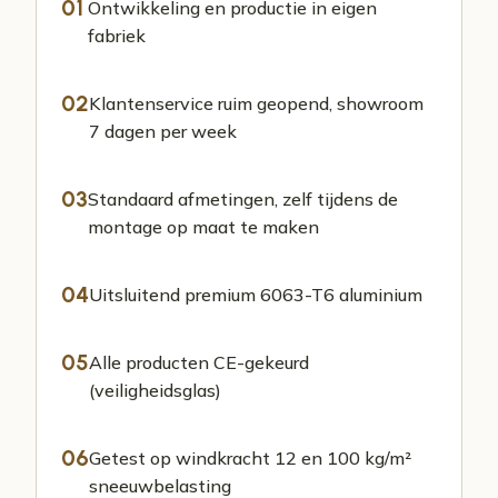
01
Ontwikkeling en productie in eigen
fabriek
02
Klantenservice ruim geopend, showroom
7 dagen per week
03
Standaard afmetingen, zelf tijdens de
montage op maat te maken
04
Uitsluitend premium 6063-T6 aluminium
05
Alle producten CE-gekeurd
(veiligheidsglas)
06
Getest op windkracht 12 en 100 kg/m²
sneeuwbelasting