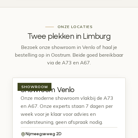
ONZE LOCATIES
Twee plekken in
Limburg
Bezoek onze showroom in Venlo of haal je
bestelling op in Oostrum. Beide goed bereikbaar
via de A73 en A67.
SHOWROOM
Showroom Venlo
Onze moderne showroom vlakbij de A73
en A67. Onze experts staan 7 dagen per
week voor je klaar voor advies en
ondersteuning, geen afspraak nodig.
Nijmeegseweg 2D