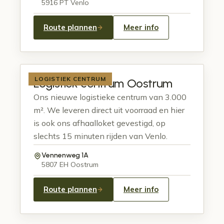
5916 PT Venlo
Route plannen
Meer info
LOGISTIEK CENTRUM
Logistiek centrum Oostrum
Ons nieuwe logistieke centrum van 3.000
m². We leveren direct uit voorraad en hier
is ook ons afhaalloket gevestigd, op
slechts 15 minuten rijden van Venlo.
Vennenweg 1A
5807 EH Oostrum
Route plannen
Meer info