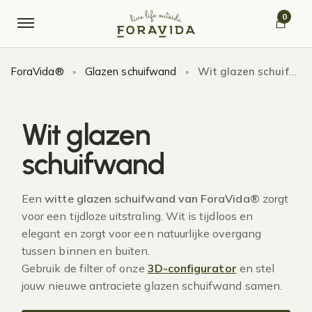
Verder naar navigatie
Ga naar de inhoud
0
ForaVida®
Glazen schuifwand
Wit glazen schuifwand
»
»
Wit glazen
schuifwand
Een
witte glazen schuifwand van ForaVida®
zorgt
voor een tijdloze uitstraling. Wit is tijdloos en
elegant en zorgt voor een natuurlijke overgang
tussen binnen en buiten.
Gebruik de filter of onze
3D-configurator
en stel
jouw nieuwe antraciete glazen schuifwand samen.