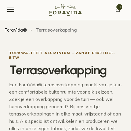
Verder naar navigatie
Ga naar de inhoud
0
ForaVida®
Terrasoverkapping
»
TOPKWALITEIT ALUMINIUM – VANAF €849 INCL.
BTW
Terrasoverkapping
Een ForaVida® terrasoverkapping maakt van je tuin
een comfortabele buitenruimte voor elk seizoen.
Zoek je een overkapping voor de tuin — ook wel
tuinoverkapping genoemd? Bij ons vind je
terrasoverkappingen in elke maat, vrijstaand of aan
huis. Als specialist ontwikkelen en produceren we
alles in onze eigen fabriek, zodat we de kwaliteit