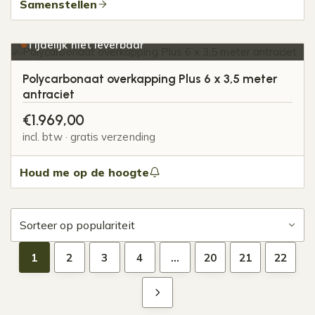
Samenstellen
Tijdelijk niet leverbaar
Polycarbonaat overkapping Plus 6 x 3,5 meter
antraciet
€
1.969,00
incl. btw · gratis verzending
Houd me op de hoogte
1
2
3
4
…
20
21
22