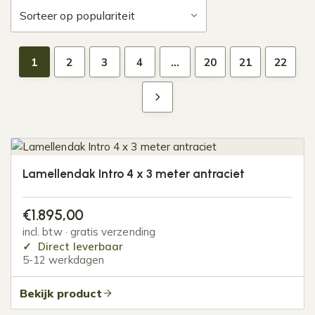
1
2
3
4
…
20
21
22
Lamellendak Intro 4 x 3 meter antraciet
€
1.895,00
incl. btw · gratis verzending
Direct leverbaar
5-12 werkdagen
Bekijk product