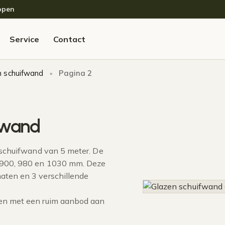
open
Service
Contact
n schuifwand
Pagina 2
»
fwand
n schuifwand van 5 meter. De
, 900, 980 en 1030 mm. Deze
maten en 3 verschillende
len met een ruim aanbod aan