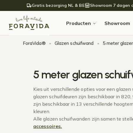
Verder naar navigatie
Ga naar de inhoud
Gratis bezorging NL & BE
Showroom 7 dagen 
Producten
Showroom
ForaVida®
Glazen schuifwand
5 meter glaze
»
»
5 meter glazen schui
Kies uit verschillende opties voor een glaze
glazen schuifdeuren zijn beschikbaar in 820
zijn beschikbaar in 13 verschillende hoogte
kleuren.
Alle glazen schuifwanden zijn samen te stel
accessoires.