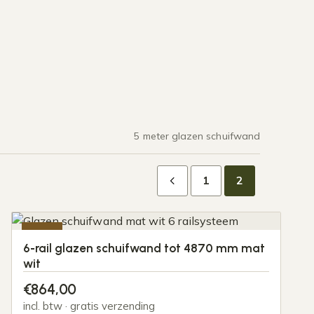
5 meter glazen schuifwand
1
2
-20%
6-rail glazen schuifwand tot 4870 mm mat
wit
€
864,00
incl. btw · gratis verzending