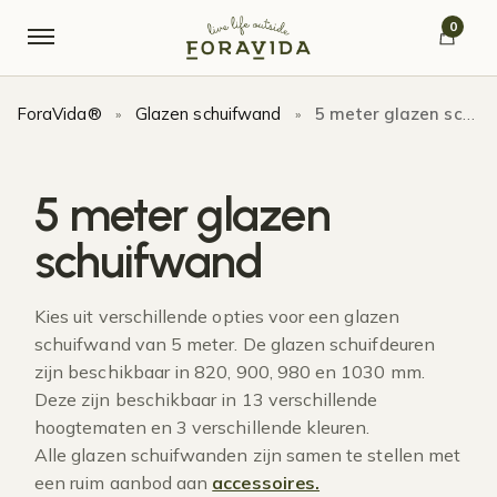
Verder naar navigatie
Ga naar de inhoud
0
ForaVida®
Glazen schuifwand
5 meter glazen schuifwand
»
»
5 meter glazen
schuifwand
Kies uit verschillende opties voor een glazen
schuifwand van 5 meter. De glazen schuifdeuren
zijn beschikbaar in 820, 900, 980 en 1030 mm.
Deze zijn beschikbaar in 13 verschillende
hoogtematen en 3 verschillende kleuren.
Alle glazen schuifwanden zijn samen te stellen met
een ruim aanbod aan
accessoires.