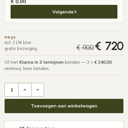
€ 0,00
Volgende
PRIJS
H
€
720
incl. 21% btw
€
900
gratis bezorging
Of met
Klarna in 3 termijnen
betalen — 3 ×
€ 240,00
,
rentevrij, later betalen.
5-rail glazen schuifwand tot 4660 mm mat wit aantal
Toevoegen aan winkelwagen