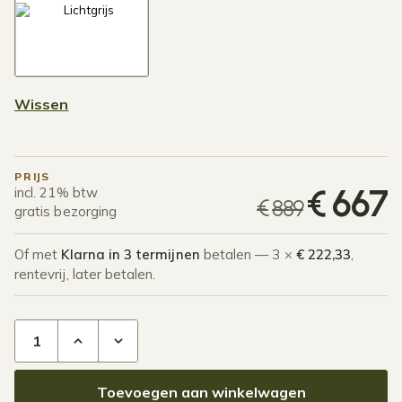
Wissen
PRIJS
O
H
€
667
incl. 21% btw
€
889
gratis bezorging
Of met
Klarna in 3 termijnen
betalen — 3 ×
€ 222,33
,
rentevrij, later betalen.
Loungebank Embrace (2-zits) aantal
Toevoegen aan winkelwagen