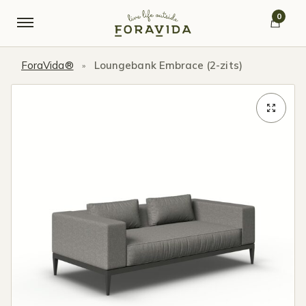
Verder naar navigatie
Ga naar de inhoud
0
ForaVida®
Loungebank Embrace (2-zits)
»