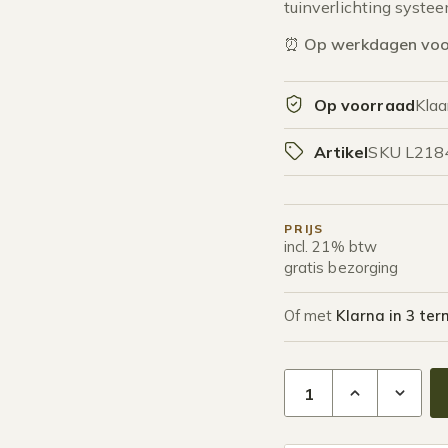
tuinverlichting systee
⏰
Op werkdagen voor
Op voorraad
Klaa
Artikel
SKU L218
PRIJS
incl. 21% btw
gratis bezorging
Of met
Klarna in 3 ter
Hamulight LED Gronds