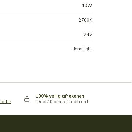
10W
2700K
24V
Hamulight
100% veilig afrekenen
rantie
iDeal / Klarna / Creditcard