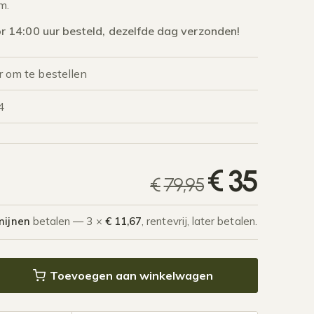
m.
 14:00 uur besteld, dezelfde dag verzonden!
r om te bestellen
4
Oors
Huidi
€
35
€
79,95
mijnen
betalen — 3 ×
€ 11,67
, rentevrij, later betalen.
pot Serpa aantal
Toevoegen aan winkelwagen