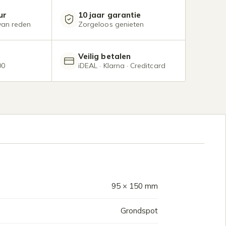
ur
10 jaar garantie
van reden
Zorgeloos genieten
e
Veilig betalen
00
iDEAL · Klarna · Creditcard
95 × 150 mm
Grondspot