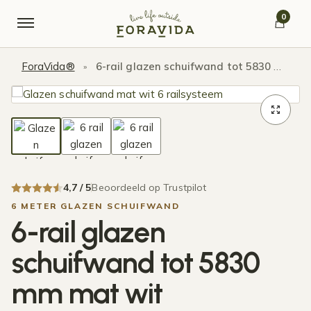
Verder naar navigatie
Ga naar de inhoud
0
ForaVida®
6-rail glazen schuifwand tot 5830 mm mat wit
»
4,7 / 5
Beoordeeld op Trustpilot
6 METER GLAZEN SCHUIFWAND
6-rail glazen
schuifwand tot 5830
mm mat wit