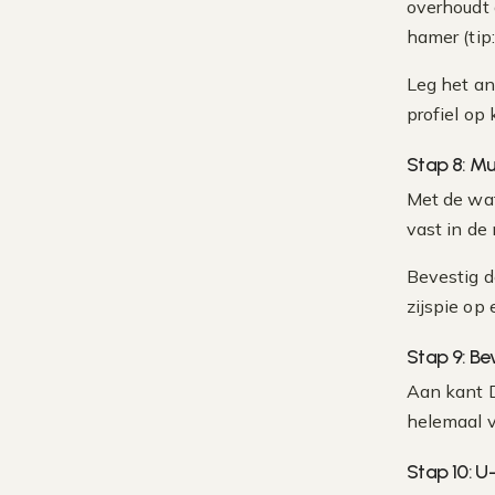
overhoudt 
hamer (tip
Leg het an
profiel op
Stap 8: M
Met de wat
vast in de
Bevestig d
zijspie op
Stap 9: Be
Aan kant D
helemaal v
Stap 10: U-