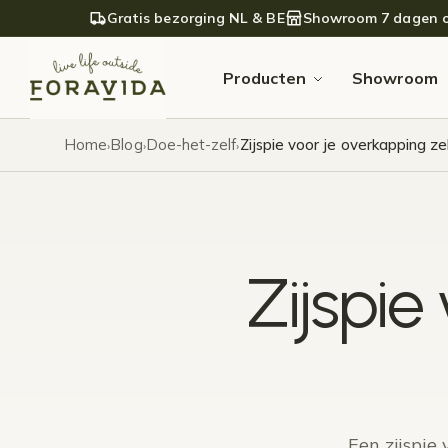
Verder naar navigatie
Ga naar de inhoud
Gratis bezorging NL & BE
Showroom 7 dagen 
Producten
Showroom
Home
Blog
Doe-het-zelf
Zijspie voor je overkapping z
›
›
›
Zijspie
Een zijspie