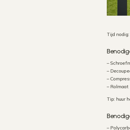
Tijd nodig
Benodig
– Schroef
– Decoupee
– Compres
– Rolmaat
Tip: huur h
Benodig
– Polycarb