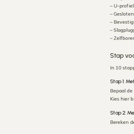
– U-profiel
– Gesloten
– Bevesti
– Slagplug
– Zelfbor
Stap voo
In 10 stap
Stap 1: Me
Bepaal de 
Kies hier b
Stap 2: Me
Bereken de