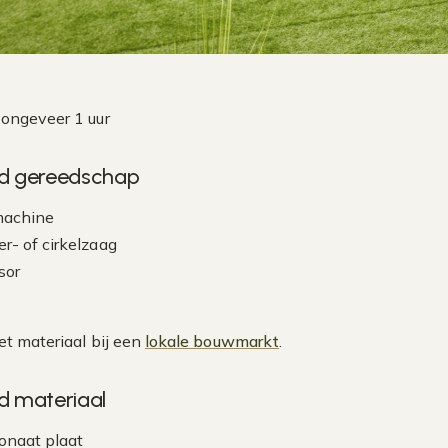
: ongeveer 1 uur
d gereedschap
machine
r- of cirkelzaag
sor
et materiaal bij een
lokale bouwmarkt
.
d materiaal
onaat plaat