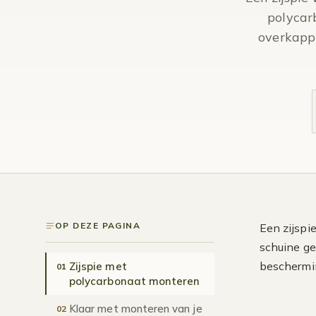
polycar
overkappi
OP DEZE PAGINA
Een zijspi
schuine ge
beschermin
Zijspie met
01
polycarbonaat monteren
Klaar met monteren van je
02