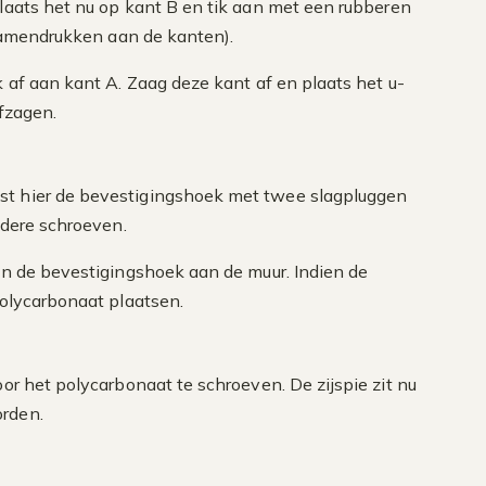
Plaats het nu op kant B en tik aan met een rubberen
 samendrukken aan de kanten).
k af aan kant A. Zaag deze kant af en plaats het u-
afzagen.
tst hier de bevestigingshoek met twee slagpluggen
ndere schroeven.
 aan de bevestigingshoek aan de muur. Indien de
polycarbonaat plaatsen.
or het polycarbonaat te schroeven. De zijspie zit nu
orden.