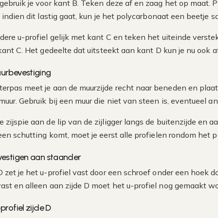
gebruik je voor kant B. Teken deze af en zaag het op maat. 
: indien dit lastig gaat, kun je het polycarbonaat een beetje
dere u-profiel gelijk met kant C en teken het uiteinde verste
 kant C. Het gedeelte dat uitsteekt aan kant D kun je nu ook 
uurbevestiging
erpas meet je aan de muurzijde recht naar beneden en plaa
 muur. Gebruik bij een muur die niet van steen is, eventueel a
e zijspie aan de lip van de zijligger langs de buitenzijde en
 een schutting komt, moet je eerst alle profielen rondom het 
vestigen aan staander
 zet je het u-profiel vast door een schroef onder een hoek do
ast en alleen aan zijde D moet het u-profiel nog gemaakt w
profiel zijde D