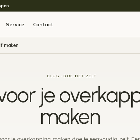
open
Service
Contact
elf maken
BLOG · DOE-HET-ZELF
 voor je overkapp
maken
 voor je overkapping maken doe je eenvoudig zelf. Een