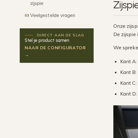
Zijsp
zijspie
Veelgestelde vragen
03
Onze zijsp
De zijspie 
DIRECT AAN DE SLAG
Stel je product samen
We spreken
NAAR DE CONFIGURATOR
→
Kant A: 
Kant B:
Kant C:
Kant D: