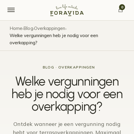
Verder naar navigatie
Ga naar de inhoud
0
Home
Blog
Overkappingen
›
›
›
Welke vergunningen heb je nodig voor een
overkapping?
BLOG · OVERKAPPINGEN
Welke vergunningen
heb je nodig voor een
overkapping?
Ontdek wanneer je een vergunning nodig
hebt voor terrasoverkappingen. Maximaal