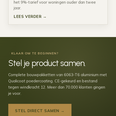
het 9%-tarief voor woningen ouder dan twee
jaar.
LEES VERDER →
KLAAR OM TE BEGINNEN?
Stel je
product samen
.
Complete bouwpakketten van 6063-T6 aluminium met
Qualicoat poedercoating. CE-gekeurd en bestand
tegen windkracht 12. Meer dan 70.000 klanten gingen
je voor.
STEL DIRECT SAMEN →