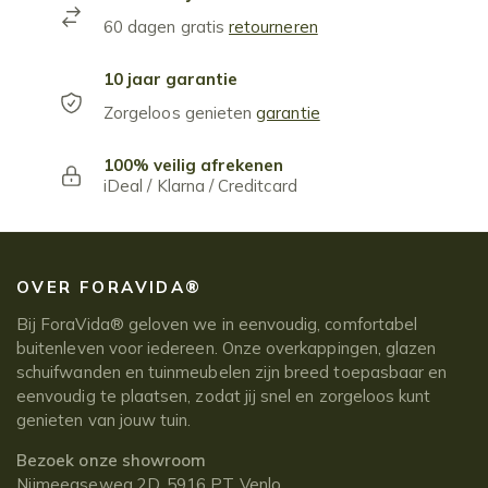
60 dagen gratis
retourneren
10 jaar garantie
Zorgeloos genieten
garantie
100% veilig afrekenen
iDeal / Klarna / Creditcard
OVER FORAVIDA®
Bij ForaVida® geloven we in eenvoudig, comfortabel
buitenleven voor iedereen. Onze overkappingen, glazen
schuifwanden en tuinmeubelen zijn breed toepasbaar en
eenvoudig te plaatsen, zodat jij snel en zorgeloos kunt
genieten van jouw tuin.
Bezoek onze showroom
Nijmeegseweg 2D, 5916 PT Venlo