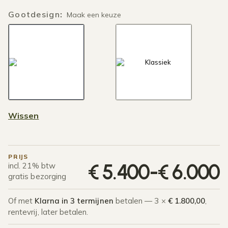
Gootdesign
:
Maak een keuze
Wissen
PRIJS
P
€
5.400
-
€
6.000
incl. 21% btw
gratis bezorging
Of met
Klarna in 3 termijnen
betalen — 3 ×
€ 1.800,00
,
rentevrij, later betalen.