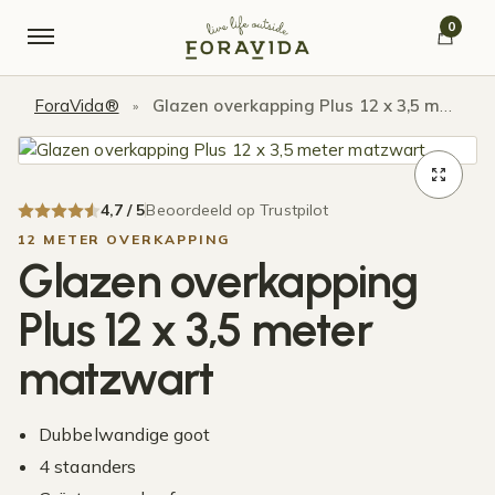
Verder naar navigatie
Ga naar de inhoud
0
ForaVida®
Glazen overkapping Plus 12 x 3,5 meter matzwart
»
4,7 / 5
Beoordeeld op Trustpilot
12 METER OVERKAPPING
Glazen overkapping
Plus 12 x 3,5 meter
matzwart
Dubbelwandige goot
4 staanders