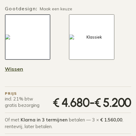
Gootdesign
:
Maak een keuze
Wissen
PRIJS
P
€
4.680
-
€
5.200
incl. 21% btw
gratis bezorging
Of met
Klarna in 3 termijnen
betalen — 3 ×
€ 1.560,00
,
rentevrij, later betalen.