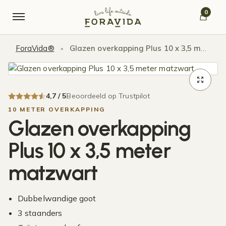
Verder naar navigatie
Ga naar de inhoud
0
ForaVida®
Glazen overkapping Plus 10 x 3,5 meter matzwart
»
4,7 / 5
Beoordeeld op Trustpilot
10 METER OVERKAPPING
Glazen overkapping
Plus 10 x 3,5 meter
matzwart
Dubbelwandige goot
3 staanders