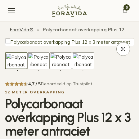
Verder naar navigatie
Ga naar de inhoud
0
ForaVida®
Polycarbonaat overkapping Plus 12 x 3 meter antraciet
»
4,7 / 5
Beoordeeld op Trustpilot
12 METER OVERKAPPING
Polycarbonaat
overkapping Plus 12 x 3
meter antraciet