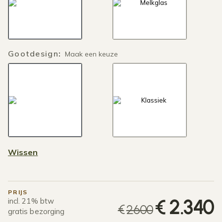
Gootdesign
:
Maak een keuze
Wissen
PRIJS
O
H
€
2.340
incl. 21% btw
€
2.600
gratis bezorging