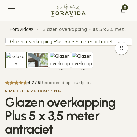
Verder naar navigatie
Ga naar de inhoud
0
ForaVida®
Glazen overkapping Plus 5 x 3,5 meter antraciet
»
4,7 / 5
Beoordeeld op Trustpilot
5 METER OVERKAPPING
Glazen overkapping
Plus 5 x 3,5 meter
antraciet