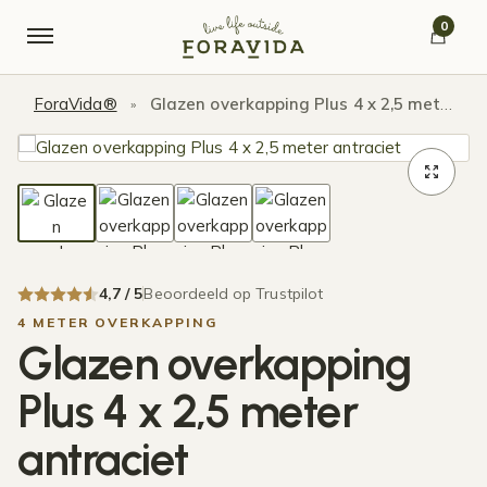
Verder naar navigatie
Ga naar de inhoud
0
ForaVida®
Glazen overkapping Plus 4 x 2,5 meter antraciet
»
4,7 / 5
Beoordeeld op Trustpilot
4 METER OVERKAPPING
Glazen overkapping
Plus 4 x 2,5 meter
antraciet