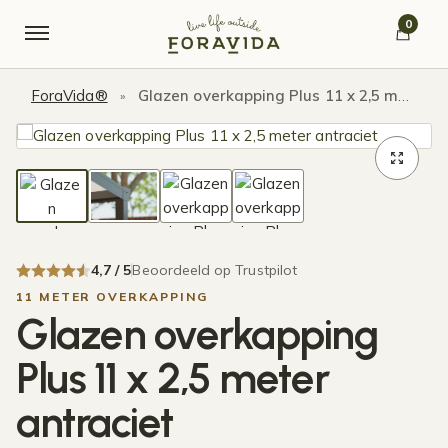
Verder naar navigatie
Ga naar de inhoud
0
ForaVida®
Glazen overkapping Plus 11 x 2,5 meter antraciet
»
4,7 / 5
Beoordeeld op Trustpilot
11 METER OVERKAPPING
Glazen overkapping
Plus 11 x 2,5 meter
antraciet