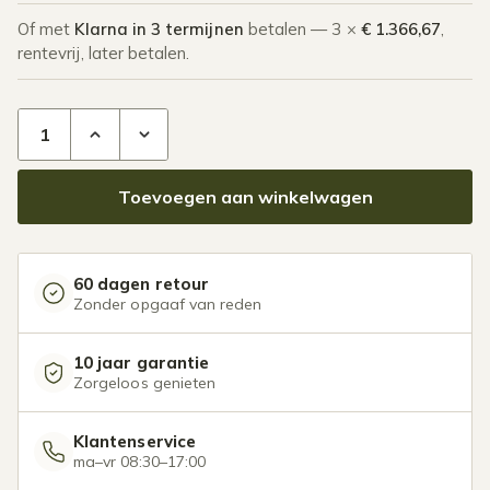
Of met
Klarna in 3 termijnen
betalen — 3 ×
€ 1.366,67
,
rentevrij, later betalen.
Glazen overkapping Plus 11 x 2,5 meter antraciet aantal
Toevoegen aan winkelwagen
60 dagen retour
Zonder opgaaf van reden
10 jaar garantie
Zorgeloos genieten
Klantenservice
ma–vr 08:30–17:00