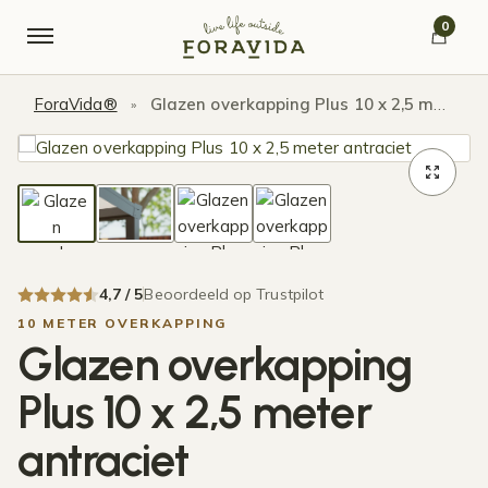
Verder naar navigatie
Ga naar de inhoud
0
ForaVida®
Glazen overkapping Plus 10 x 2,5 meter antraciet
»
4,7 / 5
Beoordeeld op Trustpilot
10 METER OVERKAPPING
Glazen overkapping
Plus 10 x 2,5 meter
antraciet