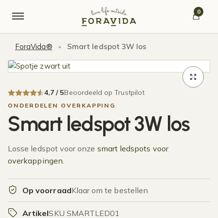
Verder naar navigatie
Ga naar de inhoud
0
ForaVida®
Smart ledspot 3W los
»
4,7 / 5
Beoordeeld op Trustpilot
ONDERDELEN OVERKAPPING
Smart ledspot 3W los
Losse ledspot voor onze
smart ledspots voor
overkappingen
.
Op voorraad
Klaar om te bestellen
Artikel
SKU SMARTLED01