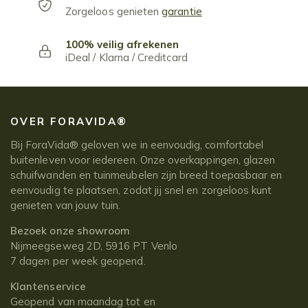
Zorgeloos genieten
garantie
100% veilig afrekenen
iDeal / Klarna / Creditcard
OVER FORAVIDA®
Bij ForaVida® geloven we in eenvoudig, comfortabel
buitenleven voor iedereen. Onze overkappingen, glazen
schuifwanden en tuinmeubelen zijn breed toepasbaar en
eenvoudig te plaatsen, zodat jij snel en zorgeloos kunt
genieten van jouw tuin.
Bezoek onze showroom
Nijmeegseweg 2D, 5916 PT Venlo
7 dagen per week geopend.
Klantenservice
Geopend van maandag tot en