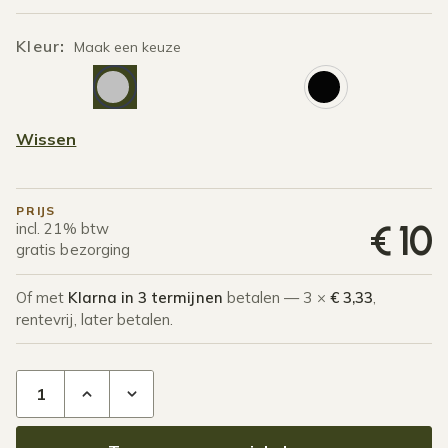
Kleur
:
Maak een keuze
Zilver
Zwar
Wissen
PRIJS
€
10
incl. 21% btw
gratis bezorging
Of met
Klarna in 3 termijnen
betalen — 3 ×
€ 3,33
,
rentevrij, later betalen.
Smart ledspot 3W los aantal