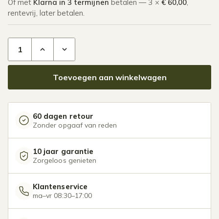
Of met
Klarna in 3 termijnen
betalen — 3 ×
€ 60,00
,
rentevrij, later betalen.
Railsysteem glazen schuifwand aantal
Toevoegen aan winkelwagen
60 dagen retour
Zonder opgaaf van reden
10 jaar garantie
Zorgeloos genieten
Klantenservice
ma–vr 08:30–17:00