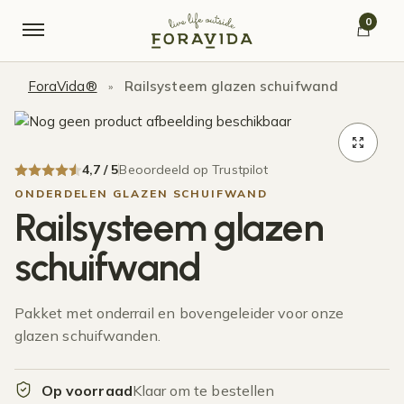
Verder naar navigatie
Ga naar de inhoud
0
ForaVida®
Railsysteem glazen schuifwand
»
4,7 / 5
Beoordeeld op Trustpilot
ONDERDELEN GLAZEN SCHUIFWAND
Railsysteem glazen
schuifwand
Pakket met onderrail en bovengeleider voor onze
glazen schuifwanden.
Op voorraad
Klaar om te bestellen