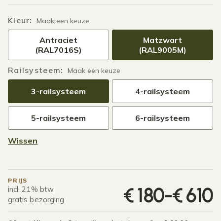
Kleur
:
Maak een keuze
Antraciet
Matzwart
(RAL7016S)
(RAL9005M)
Railsysteem
:
Maak een keuze
3-railsysteem
4-railsysteem
5-railsysteem
6-railsysteem
Wissen
PRIJS
P
€
180
-
€
610
incl. 21% btw
gratis bezorging