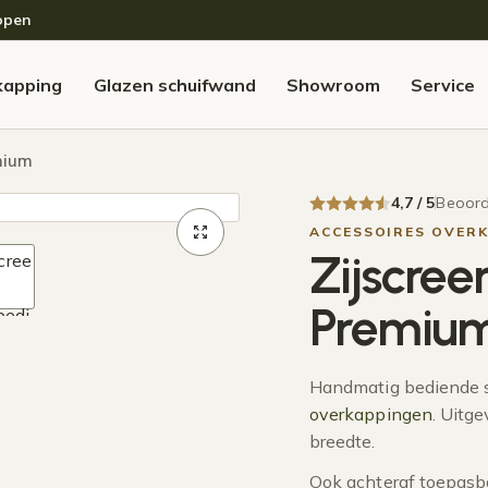
open
kapping
Glazen schuifwand
Showroom
Service
mium
4,7 / 5
Beoord
ACCESSOIRES OVER
Zijscre
Premiu
Handmatig bediende 
overkappingen
. Uitg
breedte.
Ook achteraf toepasb