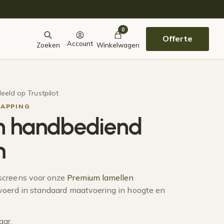
0
Offerte
Account
Zoeken
Winkelwagen
eeld op Trustpilot
KAPPING
en handbediend
m
screens voor onze
Premium lamellen
evoerd in standaard maatvoering in hoogte en
aar.