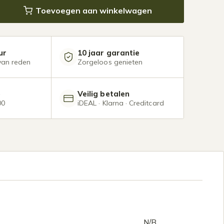
d Premium aantal
Toevoegen aan winkelwagen
ur
10 jaar garantie
van reden
Zorgeloos genieten
e
Veilig betalen
00
iDEAL · Klarna · Creditcard
N/B