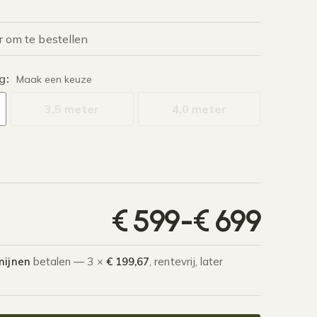
r om te bestellen
g
:
Maak een keuze
3,5 meter
4,0 meter
Prij
€
599
-
€
699
mijnen
betalen — 3 ×
€ 199,67
, rentevrij, later