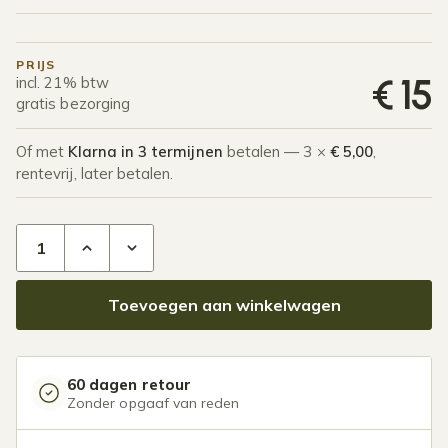
PRIJS
€
15
incl. 21% btw
gratis bezorging
Of met
Klarna in 3 termijnen
betalen — 3 ×
€ 5,00
,
rentevrij, later betalen.
HWA buis 2500 mm aantal
Toevoegen aan winkelwagen
60 dagen retour
Zonder opgaaf van reden