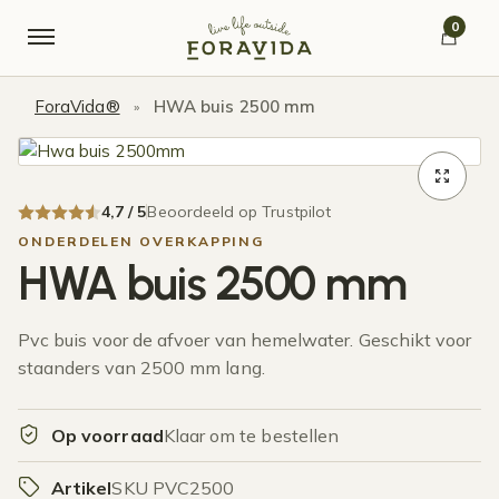
Verder naar navigatie
Ga naar de inhoud
0
ForaVida®
HWA buis 2500 mm
»
4,7 / 5
Beoordeeld op Trustpilot
ONDERDELEN OVERKAPPING
HWA buis 2500 mm
Pvc buis voor de afvoer van hemelwater. Geschikt voor
staanders van 2500 mm lang.
Op voorraad
Klaar om te bestellen
Artikel
SKU PVC2500