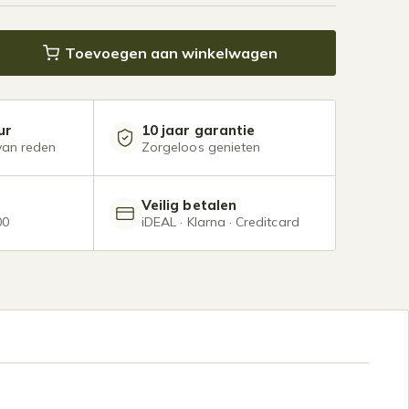
us 10 x 3,5 meter mat wit aantal
Toevoegen aan winkelwagen
ur
10 jaar garantie
van reden
Zorgeloos genieten
e
Veilig betalen
00
iDEAL · Klarna · Creditcard