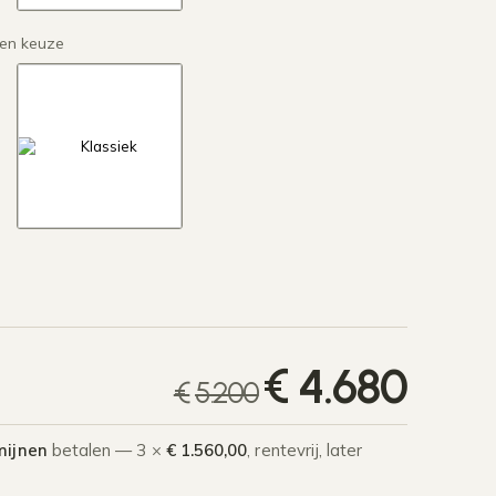
en keuze
Oors
Huidi
€
4.680
€
5.200
mijnen
betalen — 3 ×
€ 1.560,00
, rentevrij, later