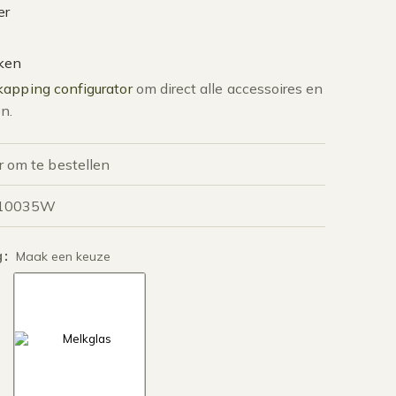
er
aken
apping configurator
om direct alle accessoires en
n.
r om te bestellen
G10035W
g
:
Maak een keuze