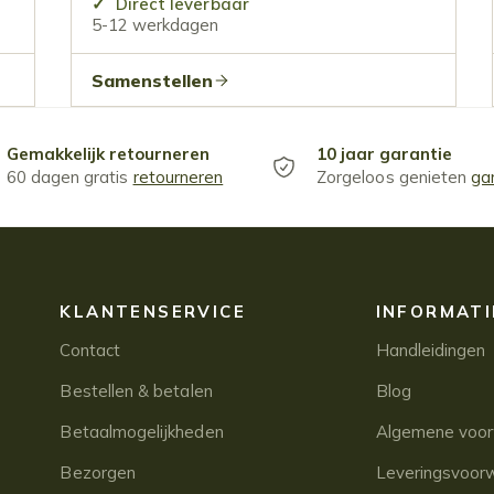
Direct leverbaar
5-12 werkdagen
Samenstellen
Gemakkelijk retourneren
10 jaar garantie
60 dagen gratis
retourneren
Zorgeloos genieten
ga
KLANTENSERVICE
INFORMATI
Contact
Handleidingen
Bestellen & betalen
Blog
Betaalmogelijkheden
Algemene voo
Bezorgen
Leveringsvoor