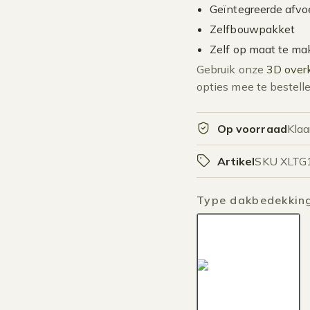
Geïntegreerde afvo
Zelfbouwpakket
Zelf op maat te m
Gebruik onze
3D overk
opties mee te bestelle
Op voorraad
Klaa
Artikel
SKU XLT
Type dakbedekkin