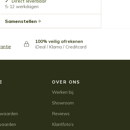
Direct leverbaar
5-12 werkdagen
Samenstellen
100% veilig afrekenen
rantie
iDeal / Klarna / Creditcard
E
OVER ONS
Werken bij
Showroom
rwaarden
Reviews
waarden
Klantfoto’s