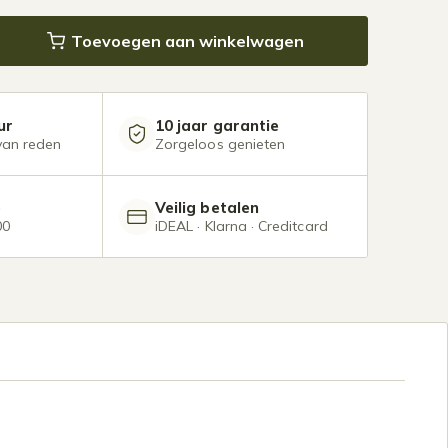
us 10 x 2,5 meter mat wit aantal
Toevoegen aan winkelwagen
ur
10 jaar garantie
van reden
Zorgeloos genieten
e
Veilig betalen
00
iDEAL · Klarna · Creditcard