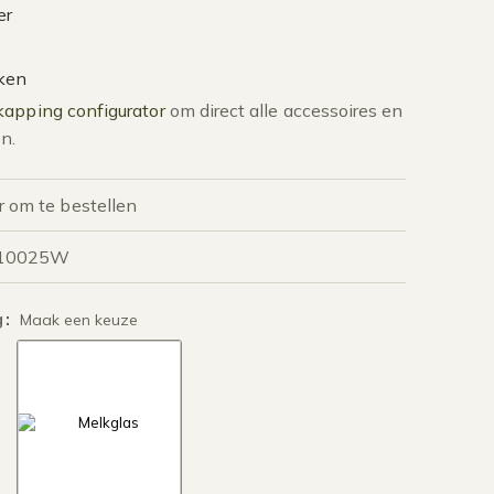
er
aken
apping configurator
om direct alle accessoires en
n.
r om te bestellen
G10025W
g
:
Maak een keuze