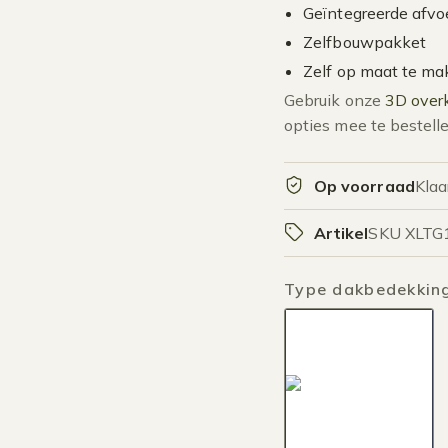
Geïntegreerde afvo
Zelfbouwpakket
Zelf op maat te m
Gebruik onze
3D overk
opties mee te bestelle
Op voorraad
Klaa
Artikel
SKU XLT
Type dakbedekkin