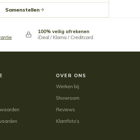
Samenstellen
100% veilig afrekenen
rantie
iDeal / Klarna / Creditcard
E
OVER ONS
Werken bij
Showroom
rwaarden
Reviews
waarden
Klantfoto’s