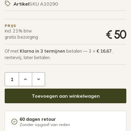
Artikel
SKU A10290
PRIJS
€
50
incl. 21% btw
gratis bezorging
Of met
Klarna in 3 termijnen
betalen — 3 ×
€ 16,67
,
rentevrij, later betalen.
Glasbok staal aantal
Toevoegen aan winkelwagen
60 dagen retour
Zonder opgaaf van reden