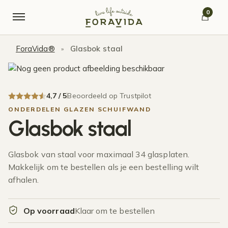
Verder naar navigatie
Ga naar de inhoud
0
ForaVida®
Glasbok staal
»
4,7 / 5
Beoordeeld op Trustpilot
ONDERDELEN GLAZEN SCHUIFWAND
Glasbok staal
Glasbok van staal voor maximaal 34 glasplaten.
Makkelijk om te bestellen als je een bestelling wilt
afhalen.
Op voorraad
Klaar om te bestellen