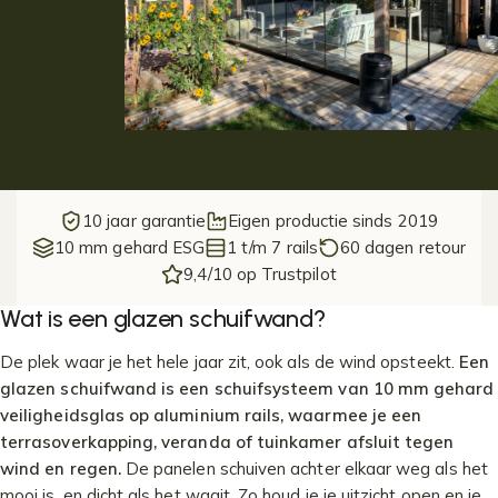
10 jaar garantie
Eigen productie sinds 2019
10 mm gehard ESG
1 t/m 7 rails
60 dagen retour
9,4/10 op Trustpilot
Wat is een glazen schuifwand?
De plek waar je het hele jaar zit, ook als de wind opsteekt.
Een
glazen schuifwand is een schuifsysteem van 10 mm gehard
veiligheidsglas op aluminium rails, waarmee je een
terrasoverkapping, veranda of tuinkamer afsluit tegen
wind en regen.
De panelen schuiven achter elkaar weg als het
mooi is, en dicht als het waait. Zo houd je je uitzicht open en je