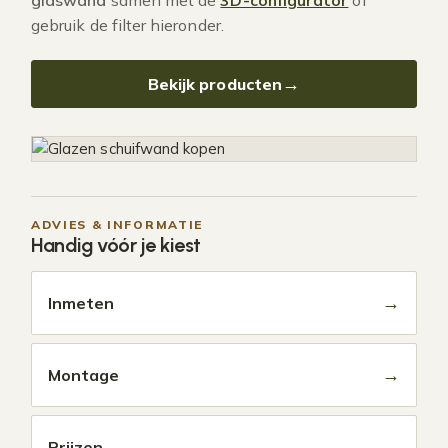
glaswand
samen met de
3D-configurator
of
gebruik de filter hieronder.
Bekijk producten
ADVIES & INFORMATIE
Handig vóór je kiest
→
Inmeten
→
Montage
→
Prijzen