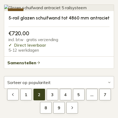
-20%
5-rail glazen schuifwand tot 4860 mm antraciet
€
720,00
incl. btw · gratis verzending
Direct leverbaar
5-12 werkdagen
Samenstellen
1
2
3
4
5
…
7
8
9