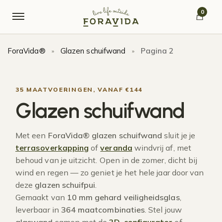
Verder naar navigatie
Ga naar de inhoud
0
ForaVida®
Glazen schuifwand
Pagina 2
»
»
35 MAATVOERINGEN, VANAF €144
Glazen schuifwand
Met een
ForaVida® glazen schuifwand
sluit je je
terrasoverkapping
of
veranda
windvrij af, met
behoud van je uitzicht. Open in de zomer, dicht bij
wind en regen — zo geniet je het hele jaar door van
deze
glazen schuifpui
.
Gemaakt van
10 mm gehard veiligheidsglas
,
leverbaar in
364 maatcombinaties
. Stel jouw