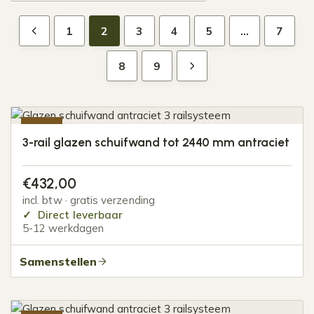
1
2
3
4
5
…
7
8
9
-20%
3-rail glazen schuifwand tot 2440 mm antraciet
€
432,00
incl. btw · gratis verzending
Direct leverbaar
5-12 werkdagen
Samenstellen