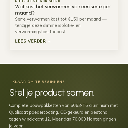
NIET-GECATEGORISEERD
Wat kost het verwarmen van een serre per
maand?
Serre verwarmen kost tot €150 per maand —
tenzij je deze slimme isolatie- en
verwarmingstips toepast.
LEES VERDER →
KLAAR OM TE BEGINNEN?
Stel je
product samen
.
Complete bouwpakketten van 6063-T6 aluminium met
Qualicoat poedercoating. CE-gekeurd en bestand
tegen windkracht 12. Meer dan 70.000 klanten gingen
je voor.