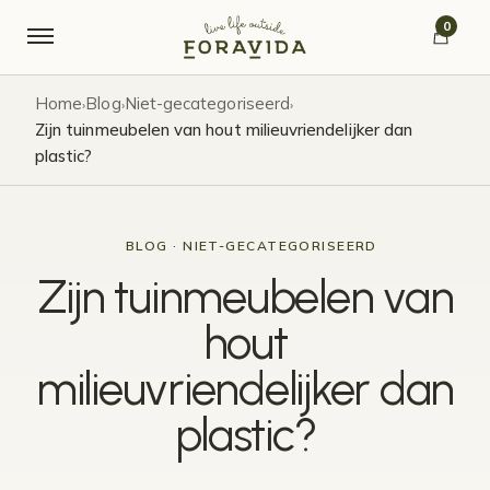
Verder naar navigatie
Ga naar de inhoud
0
Home
Blog
Niet-gecategoriseerd
›
›
›
Zijn tuinmeubelen van hout milieuvriendelijker dan
plastic?
BLOG · NIET-GECATEGORISEERD
Zijn tuinmeubelen van
hout
milieuvriendelijker dan
plastic?