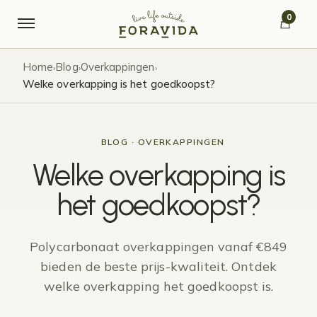
Verder naar navigatie
Ga naar de inhoud
0
Home
Blog
Overkappingen
›
›
›
Welke overkapping is het goedkoopst?
BLOG · OVERKAPPINGEN
Welke overkapping is
het goedkoopst?
Polycarbonaat overkappingen vanaf €849
bieden de beste prijs-kwaliteit. Ontdek
welke overkapping het goedkoopst is.