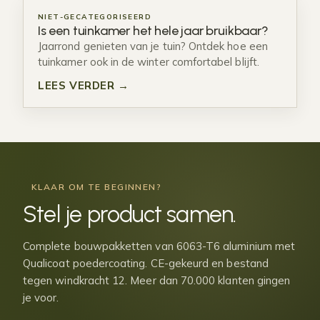
NIET-GECATEGORISEERD
Is een tuinkamer het hele jaar bruikbaar?
Jaarrond genieten van je tuin? Ontdek hoe een
tuinkamer ook in de winter comfortabel blijft.
LEES VERDER →
KLAAR OM TE BEGINNEN?
Stel je
product samen
.
Complete bouwpakketten van 6063-T6 aluminium met
Qualicoat poedercoating. CE-gekeurd en bestand
tegen windkracht 12. Meer dan 70.000 klanten gingen
je voor.