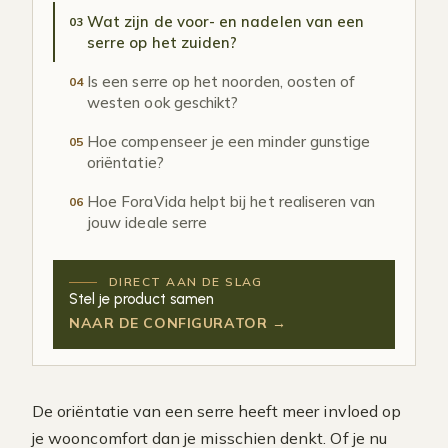
Wat zijn de voor- en nadelen van een
03
serre op het zuiden?
Is een serre op het noorden, oosten of
04
westen ook geschikt?
Hoe compenseer je een minder gunstige
05
oriëntatie?
Hoe ForaVida helpt bij het realiseren van
06
jouw ideale serre
DIRECT AAN DE SLAG
Stel je product samen
NAAR DE CONFIGURATOR →
De oriëntatie van een serre heeft meer invloed op
je wooncomfort dan je misschien denkt. Of je nu