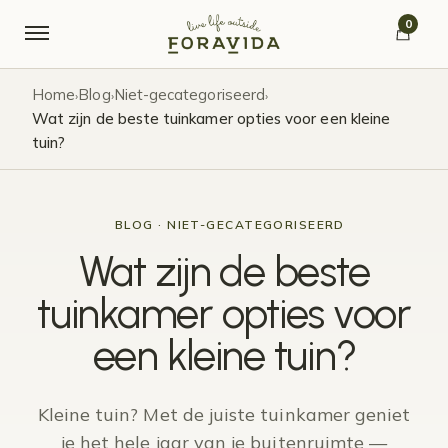
Verder naar navigatie
Ga naar de inhoud
0
Home
Blog
Niet-gecategoriseerd
›
›
›
Wat zijn de beste tuinkamer opties voor een kleine
tuin?
BLOG · NIET-GECATEGORISEERD
Wat zijn de beste
tuinkamer opties voor
een kleine tuin?
Kleine tuin? Met de juiste tuinkamer geniet
je het hele jaar van je buitenruimte —