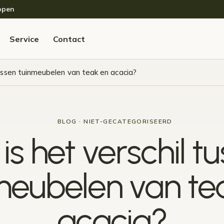
open
Service
Contact
tussen tuinmeubelen van teak en acacia?
BLOG · NIET-GECATEGORISEERD
is het verschil t
meubelen van te
acacia?