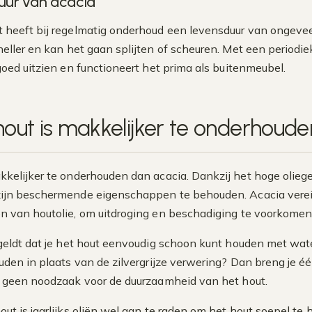
uur van acacia
 heeft bij regelmatig onderhoud een levensduur van ongeveer 
neller en kan het gaan splijten of scheuren. Met een periodie
goed uitzien en functioneert het prima als buitenmeubel.
hout is makkelijker te onderhoude
kkelijker te onderhouden dan acacia. Dankzij het hoge olieg
ijn beschermende eigenschappen te behouden. Acacia vereist
 van houtolie, om uitdroging en beschadiging te voorkomen
geldt dat je het hout eenvoudig schoon kunt houden met wate
den in plaats van de zilvergrijze verwering? Dan breng je één
 geen noodzaak voor de duurzaamheid van het hout.
hout is jaarlijks oliën wel aan te raden om het hout soepel 