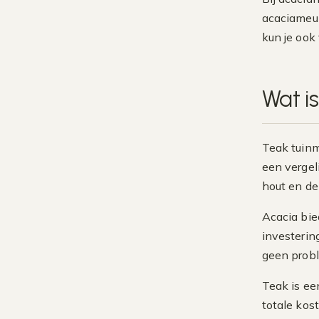
acaciameub
kun je ook
Wat is
Teak tuinm
een vergel
hout en de
Acacia bie
investerin
geen probl
Teak is ee
totale kos