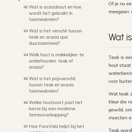
Of je nu e
Wat is acaciahout en hoe
02
meegaan: d
wordt het gebruikt in
tuinmeubelen?
Wat is het verschil tussen
03
Wat i
teak en acacia qua
duurzaamheid?
Welk hout is makkelijker te
04
Teak is ee
onderhouden: teak of
hout staat 
acacia?
waterbest
Wat is het prijsverschil
05
voor buit
tussen teak en acacia
tuinmeubelen?
Wat teak z
kleur die n
Welke houtsoort past het
06
beste bij een moderne
gewild, om
terrasoverkapping?
insecten e
Hoe ForaVida helpt bij het
07
Teak wordt