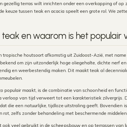
en gezellig terras wilt inrichten onder een overkapping of o
e keuze tussen teak en acacia speelt een grote rol. We zetten
s teak en waarom is het populair
n tropische houtsoort afkomstig uit Zuidoost-Azië, met name
bekend om zijn uitzonderlijk hoge oliegehalte, dichte nerf en
endig en weerbestendig maken. Dit maakt teak al decennia
enmeubelen.
o populair maakt, is de combinatie van schoonheid en functi
a verloop van tijd verweert tot een karakteristiek zilvergrijs. 
dat die een natuurlijke, tijdloze uitstraling geeft. Bovendien
n rot, zelfs zonder behandeling met beschermende middelen
 ook veel gebruikt in de scheepsbouw en op terrassen van l