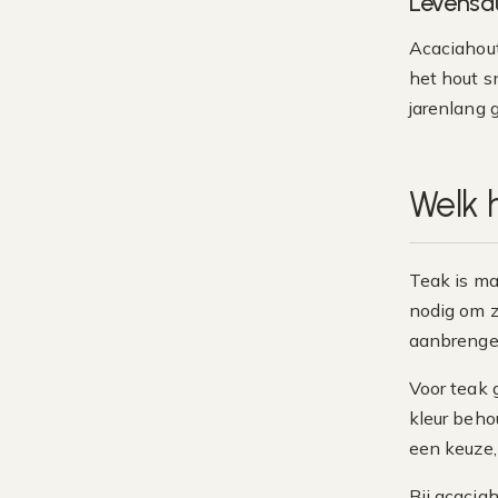
Levensd
Acaciahout
het hout s
jarenlang 
Welk 
Teak is ma
nodig om z
aanbrengen
Voor teak 
kleur behou
een keuze,
Bij acacia