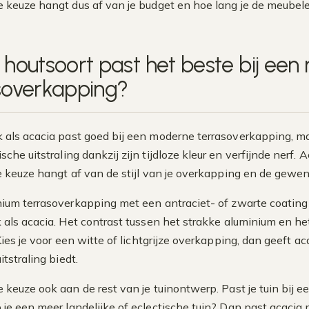
 keuze hangt dus af van je budget en hoe lang je de meubele
 houtsoort past het beste bij ee
soverkapping?
 als acacia past goed bij een moderne terrasoverkapping, maar
sche uitstraling dankzij zijn tijdloze kleur en verfijnde nerf.
De keuze hangt af van de stijl van je overkapping en de gewens
ium terrasoverkapping met een antraciet- of zwarte coatin
 als acacia. Het contrast tussen het strakke aluminium en he
Kies je voor een witte of lichtgrijze overkapping, dan geeft a
itstraling biedt.
 keuze ook aan de rest van je tuinontwerp. Past je tuin bij e
 je een meer landelijke of eclectische tuin? Dan past acacia