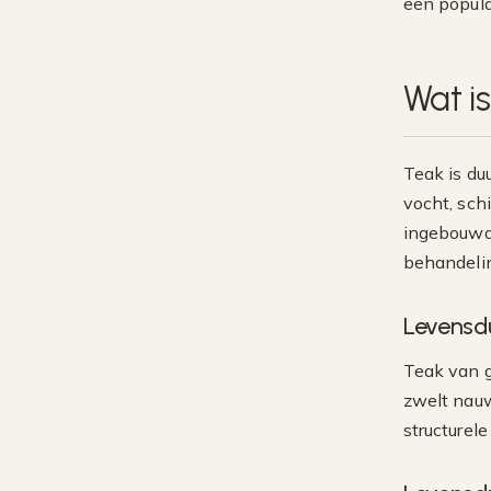
een popula
Wat i
Teak is du
vocht, sch
ingebouwde
behandeli
Levensd
Teak van g
zwelt nauw
structurele