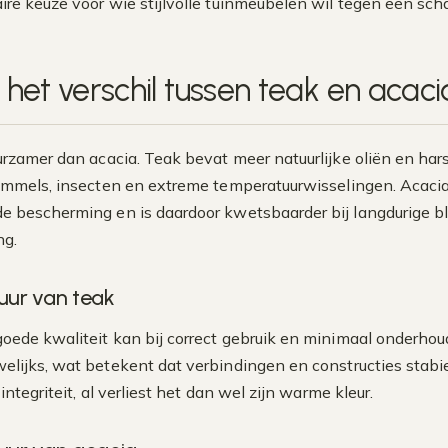
ire keuze voor wie stijlvolle tuinmeubelen wil tegen een schap
s het verschil tussen teak en aca
urzamer dan acacia. Teak bevat meer natuurlijke oliën en har
immels, insecten en extreme temperatuurwisselingen. Acaciah
 bescherming en is daardoor kwetsbaarder bij langdurige bl
ng.
uur van teak
oede kwaliteit kan bij correct gebruik en minimaal onderhou
elijks, wat betekent dat verbindingen en constructies stabiel 
 integriteit, al verliest het dan wel zijn warme kleur.