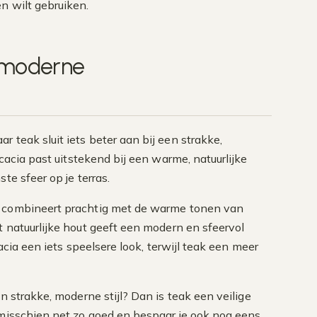
n wilt gebruiken.
n moderne
 teak sluit iets beter aan bij een strakke,
 Acacia past uitstekend bij een warme, natuurlijke
te sfeer op je terras.
g combineert prachtig met de warme tonen van
t natuurlijke hout geeft een modern en sfeervol
cacia een iets speelsere look, terwijl teak een meer
en strakke, moderne stijl? Dan is teak een veilige
 misschien net zo goed en bespaar je ook nog eens