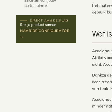
inrichten van jouw
het materi
buitenruimte
gebruik bu
DIRECT AAN DE SLAG
Stel je product samen
NAAR DE CONFIGURATOR
Wat i
→
Acaciahout
Afrika voo
dicht. Aca
Dankzij de
acacia een
van teak. H
Acaciahout
minder nat