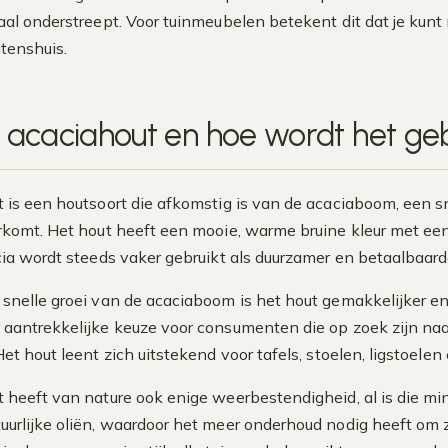
aal onderstreept. Voor tuinmeubelen betekent dit dat je kunt 
itenshuis.
s acaciahout en hoe wordt het geb
 is een houtsoort die afkomstig is van de acaciaboom, een s
rkomt. Het hout heeft een mooie, warme bruine kleur met een 
cia wordt steeds vaker gebruikt als duurzamer en betaalbaarde
 snelle groei van de acaciaboom is het hout gemakkelijker e
 aantrekkelijke keuze voor consumenten die op zoek zijn na
et hout leent zich uitstekend voor tafels, stoelen, ligstoelen
 heeft van nature ook enige weerbestendigheid, al is die min
uurlijke oliën, waardoor het meer onderhoud nodig heeft om z