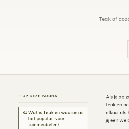
Teak of aca
OP DEZE PAGINA
Als je op 
teak en ac
elkaar als
Wat is teak en waarom is
01
het populair voor
jij een we
tuinmeubelen?