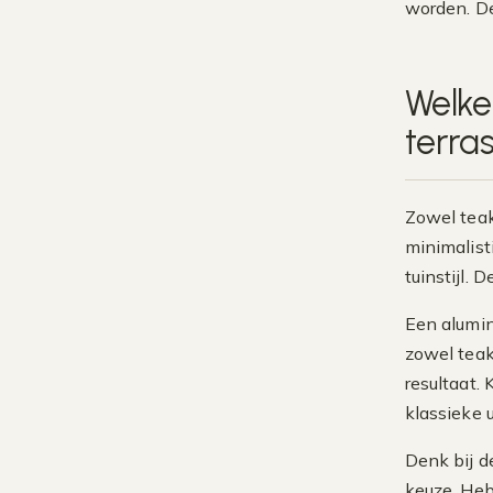
worden. De
Welke
terra
Zowel teak
minimalisti
tuinstijl. 
Een alumin
zowel teak
resultaat. 
klassieke u
Denk bij de
keuze. Heb