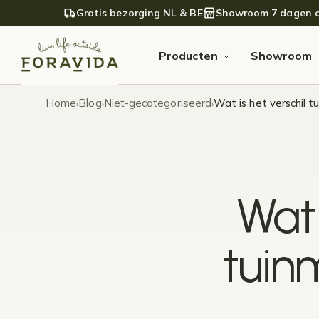
Verder naar navigatie
Ga naar de inhoud
Gratis bezorging NL & BE
Showroom 7 dagen 
Producten
Showroom
Home
Blog
Niet-gecategoriseerd
Wat is het verschil 
›
›
›
Wat 
tuin