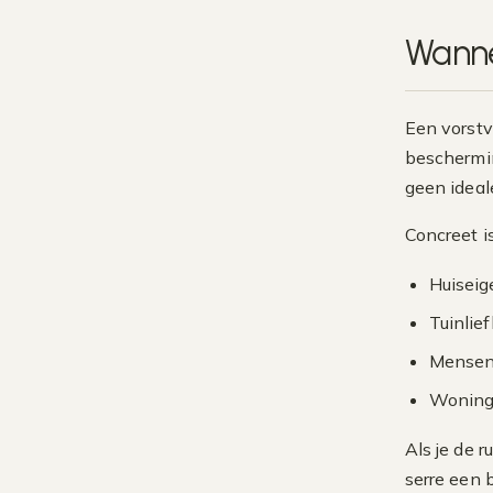
Wanne
Een vorstvr
beschermin
geen ideal
Concreet is
Huiseig
Tuinlie
Mensen 
Woninge
Als je de 
serre een 