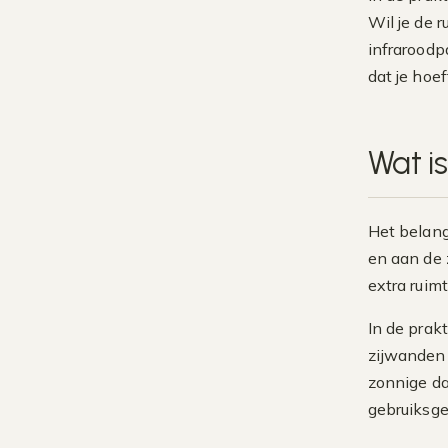
Wil je de 
infraroodp
dat je hoe
Wat i
Het belang
en aan de 
extra ruim
In de prak
zijwanden 
zonnige dag
gebruiksge