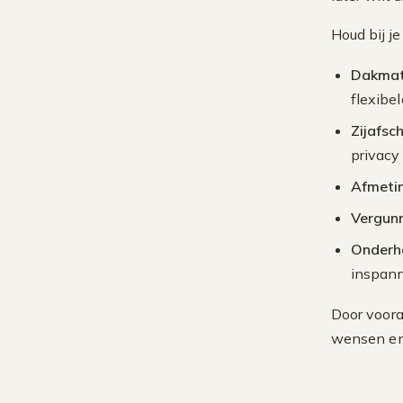
Houd bij j
Dakmat
flexibel
Zijafsc
privacy
Afmeti
Vergunn
Onderh
inspan
Door voora
wensen en l