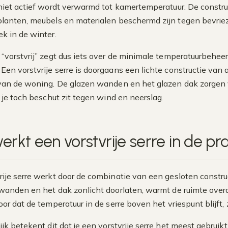
niet actief wordt verwarmd tot kamertemperatuur. De constru
lanten, meubels en materialen beschermd zijn tegen bevriezi
k in de winter.
 “vorstvrij” zegt dus iets over de minimale temperatuurbeheers
Een vorstvrije serre is doorgaans een lichte constructie va
 van de woning. De glazen wanden en het glazen dak zorgen v
jl je toch beschut zit tegen wind en neerslag.
rkt een vorstvrije serre in de pra
rije serre werkt door de combinatie van een gesloten constr
wanden en het dak zonlicht doorlaten, warmt de ruimte overdag
oor dat de temperatuur in de serre boven het vriespunt blijft
ijk betekent dit dat je een vorstvrije serre het meest gebruik