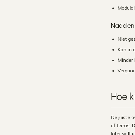
Modulai
Nadelen
Niet ge
Kan in 
Minder 
Vergunn
Hoe ki
De juiste o
of terras.
later wilt