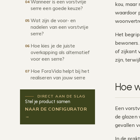
Wanneer is een vorstvrije
04
kou, maar 
serre een goede keuze?
waardoor p
Wat zijn de voor- en
woonvertre
05
nadelen van een vorstvrije
serre?
Het begrip
bewoners. 
Hoe kies je de juiste
06
of zijkant
overkapping als alternatief
voor een serre?
zijn, terwi
Hoe ForaVida helpt bij het
07
realiseren van jouw serre
Hoe we
DIRECT AAN DE SLAG
Stel je product samen
Een vorstv
NAAR DE CONFIGURATOR
→
de glazen 
gevallen v
In de prakt