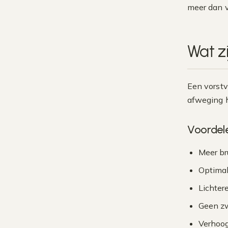
meer dan 
Wat z
Een vorstv
afweging h
Voordel
Meer br
Optimal
Lichter
Geen zw
Verhoog