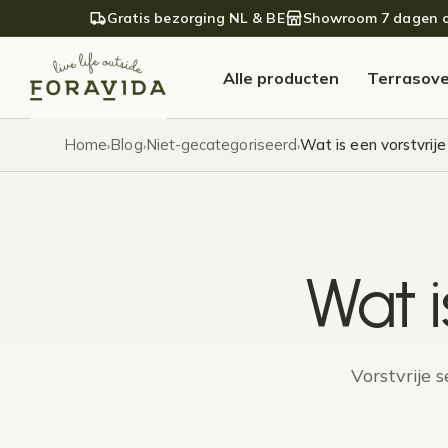
Verder naar navigatie
Ga naar de inhoud
Gratis bezorging NL & BE
Showroom 7 dagen 
Alle producten
Terrasov
Home
Blog
Niet-gecategoriseerd
Wat is een vorstvrije
›
›
›
Wat i
Vorstvrije 