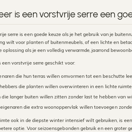
er is een vorstvrije serre een g
ije serre is een goede keuze als je het gebruik van je buitenr
g wilt voor planten of buitenmeubels, of een lichte en betaa
e oplossing als je een volledig verwarmde, jaarrond bewoonb
 een vorstvrije serre geschikt voor:
enaren die hun terras willen omvormen tot een beschutte le
fhebbers die planten willen overwinteren in een lichte ruimte
die langer buiten willen zitten zonder last te hebben van w
igenaren die extra woonoppervlak willen toevoegen zonde
ruimte ook in de diepste winter intensief wilt gebruiken, is 
betere optie. Voor seizoensgebonden gebruik en een groter gev