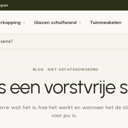
open
erkapping
Glazen schuifwand
Tuinmeubelen
 serre?
BLOG · NIET-GECATEGORISEERD
s een vorstvrije 
serre: wat het is, hoe het werkt en wanneer het de s
voor jou is.