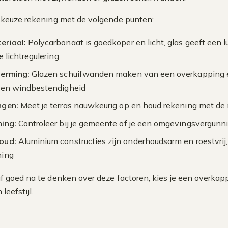
e keuze rekening met de volgende punten:
eriaal:
Polycarbonaat is goedkoper en licht, glas geeft een l
e lichtregulering
herming:
Glazen schuifwanden maken van een overkapping ee
 en windbestendigheid
ngen:
Meet je terras nauwkeurig op en houd rekening met de 
ing:
Controleer bij je gemeente of je een omgevingsvergunn
oud:
Aluminium constructies zijn onderhoudsarm en roestvrij,
ning
f goed na te denken over deze factoren, kies je een overkapp
eefstijl.