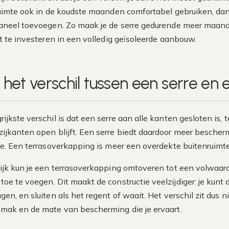
ruimte ook in de koudste maanden comfortabel gebruiken, dan
aneel toevoegen. Zo maak je de serre gedurende meer maanden
ft te investeren in een volledig geïsoleerde aanbouw.
s het verschil tussen een serre en
rijkste verschil is dat een serre aan alle kanten gesloten is,
zijkanten open blijft. Een serre biedt daardoor meer bescher
te. Een terrasoverkapping is meer een overdekte buitenruimt
tijk kun je een terrasoverkapping omtoveren tot een volwaar
toe te voegen. Dit maakt de constructie veelzijdiger: je ku
en, en sluiten als het regent of waait. Het verschil zit dus ni
mak en de mate van bescherming die je ervaart.