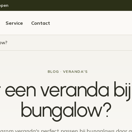
open
Service
Contact
low?
BLOG · VERANDA'S
 een veranda bi
bungalow?
rom veranda's perfect passen bij bungalows door ge