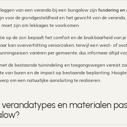
nleggen van een veranda bij een bungalow zijn
fundering en 
ijn voor de grondgesteldheid en het gewicht van de veranda,
 moet zijn om lekkages te voorkomen.
tie op de zon bepaalt het comfort en de bruikbaarheid van je
aar kan oververhitting veroorzaken, terwijl een west- of oos
unningseisen variëren per gemeente, dus informeer altijd voora
 met de bestaande tuinindeling en toegangswegen vereist zor
te van buren en de impact op bestaande beplanting. Hoogt
erp om een natuurlijke aansluiting te realiseren.
 verandatypes en materialen pass
alow?