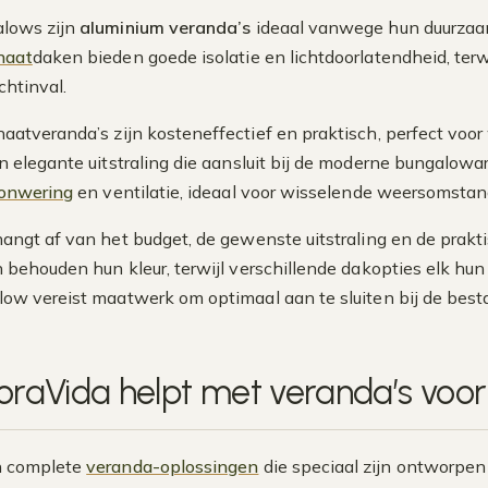
alows zijn
aluminium veranda’s
ideaal vanwege hun duurzaa
naat
daken bieden goede isolatie en lichtdoorlatendheid, terw
chtinval.
aatveranda’s zijn kosteneffectief en praktisch, perfect voor 
n elegante uitstraling die aansluit bij de moderne bungalow
onwering
en ventilatie, ideaal voor wisselende weersomsta
angt af van het budget, de gewenste uitstraling en de prakt
en behouden hun kleur, terwijl verschillende dakopties elk h
ow vereist maatwerk om optimaal aan te sluiten bij de besta
oraVida helpt met veranda’s voo
n complete
veranda-oplossingen
die speciaal zijn ontworpe