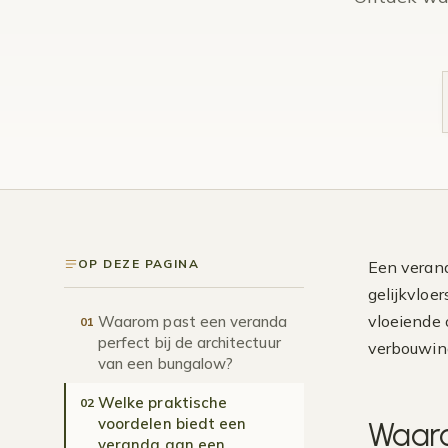
OP DEZE PAGINA
Een verand
gelijkvloe
vloeiende 
Waarom past een veranda
01
perfect bij de architectuur
verbouwin
van een bungalow?
Welke praktische
02
voordelen biedt een
Waaro
veranda aan een