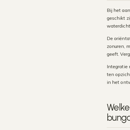
Bij het aa
geschikt z
waterdicht
De oriënta
zonuren, m
geeft. Verg
Integratie
ten opzich
in het ontw
Welke
bung