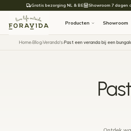
Verder naar navigatie
Ga naar de inhoud
Gratis bezorging NL & BE
Showroom 7 dagen 
Producten
Showroom
Home
Blog
Veranda's
Past een veranda bij een bunga
›
›
›
Past
Ontdek waa