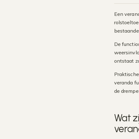
Een veran
rolstoelto
bestaande 
De functio
weersinvloe
ontstaat z
Praktische
veranda fu
de drempel
Wat z
veran