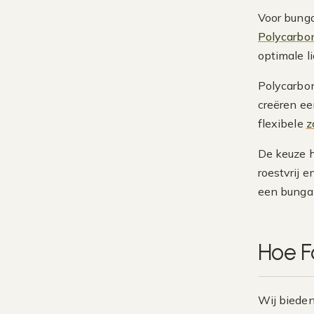
Voor bung
Polycarbo
optimale li
Polycarbon
creëren ee
flexibele
z
De keuze h
roestvrij 
een bungal
Hoe F
Wij biede