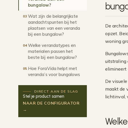
bung
bungalow?
Wat zijn de belangrijkste
03
aandachtspunten bij het
De archite
plaatsen van een veranda
opzet. Bei
bij een bungalow?
woning gro
Welke verandatypes en
04
materialen passen het
Bungalows 
beste bij een bungalow?
uitstralin
Hoe ForaVida helpt met
elimineert
05
veranda’s voor bungalows
De visuele
maakt de v
DIRECT AAN DE SLAG
Stel je product samen
lichtinval
NAAR DE CONFIGURATOR
→
Welke