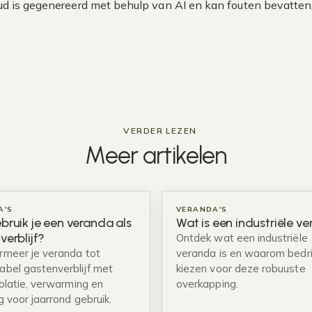
d is gegenereerd met behulp van AI en kan fouten bevatten
VERDER LEZEN
Meer
artikelen
A'S
VERANDA'S
bruik je een veranda als
Wat is een industriële v
verblijf?
Ontdek wat een industriële
rmeer je veranda tot
veranda is en waarom bedri
abel gastenverblijf met
kiezen voor deze robuuste
solatie, verwarming en
overkapping.
ng voor jaarrond gebruik.