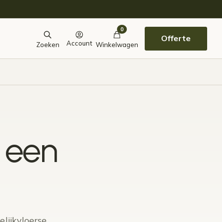
0
Offerte
Account
Zoeken
Winkelwagen
j een
lijkvloerse