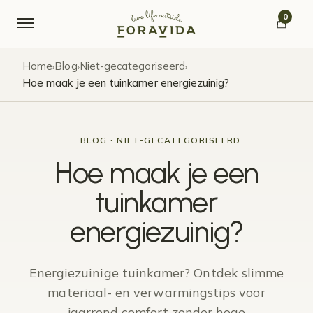
Verder naar navigatie
Ga naar de inhoud
0
Home
Blog
Niet-gecategoriseerd
›
›
›
Hoe maak je een tuinkamer energiezuinig?
BLOG · NIET-GECATEGORISEERD
Hoe maak je een
tuinkamer
energiezuinig?
Energiezuinige tuinkamer? Ontdek slimme
materiaal- en verwarmingstips voor
jaarrond comfort zonder hoge