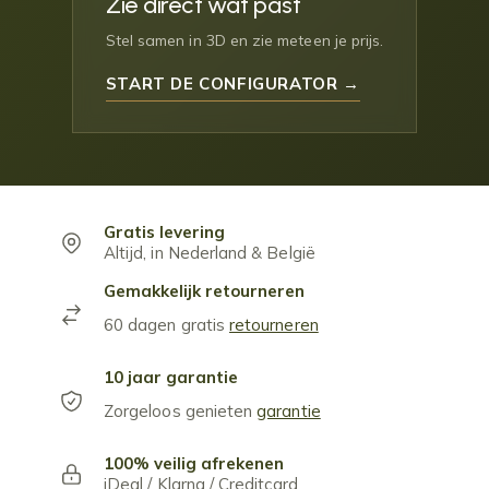
Zie direct wat past
Stel samen in 3D en zie meteen je prijs.
START DE CONFIGURATOR →
Gratis levering
Altijd, in Nederland & België
Gemakkelijk retourneren
60 dagen gratis
retourneren
10 jaar garantie
Zorgeloos genieten
garantie
100% veilig afrekenen
iDeal / Klarna / Creditcard