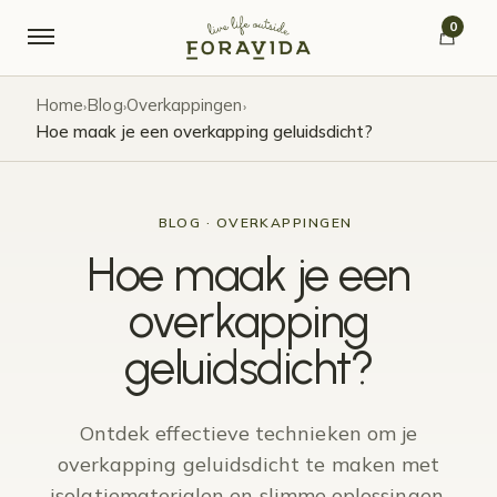
Verder naar navigatie
Ga naar de inhoud
0
Home
Blog
Overkappingen
›
›
›
Hoe maak je een overkapping geluidsdicht?
BLOG · OVERKAPPINGEN
Hoe maak je een
overkapping
geluidsdicht?
Ontdek effectieve technieken om je
overkapping geluidsdicht te maken met
isolatiematerialen en slimme oplossingen.