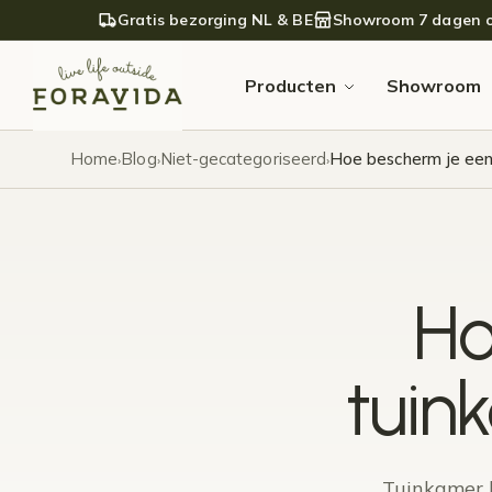
Verder naar navigatie
Ga naar de inhoud
Gratis bezorging NL & BE
Showroom 7 dagen 
Producten
Showroom
Home
Blog
Niet-gecategoriseerd
Hoe bescherm je een
›
›
›
Ho
tuin
Tuinkamer 