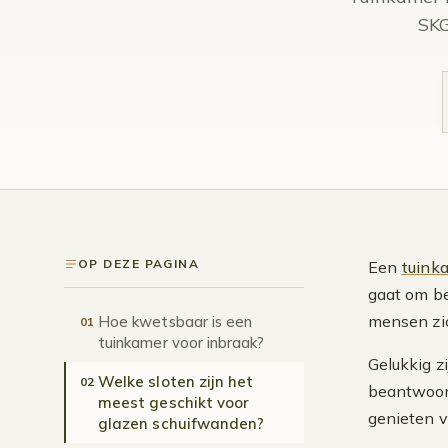
SKG
OP DEZE PAGINA
Een
tuink
gaat om be
mensen zic
Hoe kwetsbaar is een
01
tuinkamer voor inbraak?
Gelukkig zi
Welke sloten zijn het
02
beantwoord
meest geschikt voor
genieten v
glazen schuifwanden?