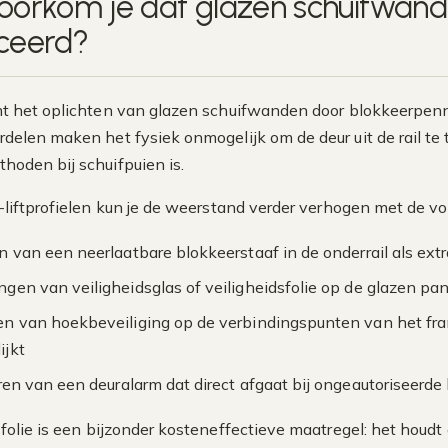
oorkom je dat glazen schuifwand
ceerd?
t het oplichten van glazen schuifwanden door blokkeerpennen
delen maken het fysiek onmogelijk om de deur uit de rail te 
hoden bij schuifpuien is.
-liftprofielen kun je de weerstand verder verhogen met de v
n van een neerlaatbare blokkeerstaaf in de onderrail als ext
gen van veiligheidsglas of veiligheidsfolie op de glazen panel
n van hoekbeveiliging op de verbindingspunten van het fram
ijkt
eren van een deuralarm dat direct afgaat bij ongeautoriseerd
sfolie is een bijzonder kosteneffectieve maatregel: het houdt