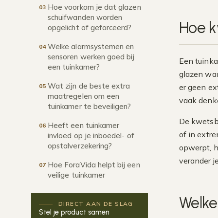
Hoe voorkom je dat glazen
03
schuifwanden worden
Hoe k
opgelicht of geforceerd?
Welke alarmsystemen en
04
sensoren werken goed bij
Een tuinka
een tuinkamer?
glazen wan
Wat zijn de beste extra
05
er geen ex
maatregelen om een
vaak denk
tuinkamer te beveiligen?
De kwetsba
Heeft een tuinkamer
06
of in extr
invloed op je inboedel- of
opstalverzekering?
opwerpt, h
verander j
Hoe ForaVida helpt bij een
07
veilige tuinkamer
Welke
DIRECT AAN DE SLAG
Stel je product samen