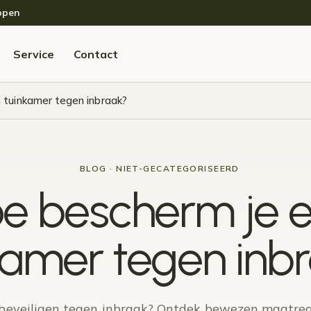
open
Service
Contact
 tuinkamer tegen inbraak?
BLOG · NIET-GECATEGORISEERD
e bescherm je 
kamer tegen inb
beveiligen tegen inbraak? Ontdek bewezen maatre