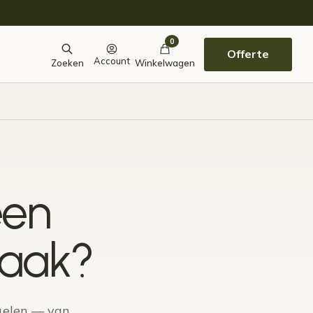
0
Offerte
Account
Zoeken
Winkelwagen
een
raak?
gelen — van