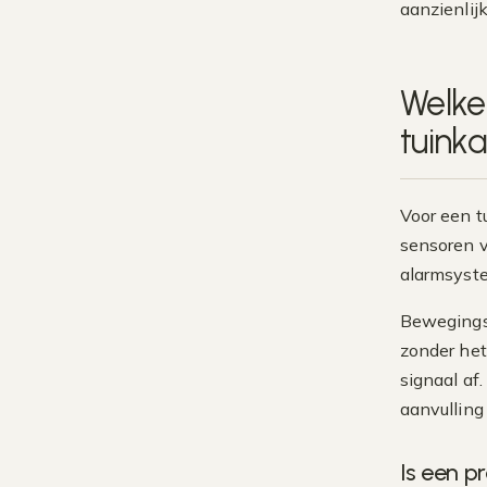
aanzienlij
Welke
tuink
Voor een t
sensoren v
alarmsyste
Bewegingss
zonder het
signaal af
aanvulling
Is een p