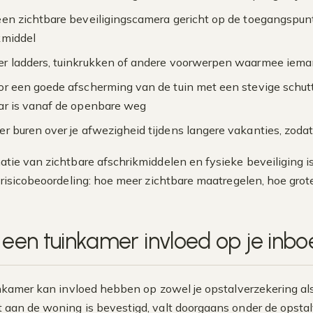
een zichtbare beveiligingscamera gericht op de toegangspu
kmiddel
er ladders, tuinkrukken of andere voorwerpen waarmee iema
or een goede afscherming van de tuin met een stevige schutti
ar is vanaf de openbare weg
er buren over je afwezigheid tijdens langere vakanties, zoda
tie van zichtbare afschrikmiddelen en fysieke beveiliging i
 risicobeoordeling: hoe meer zichtbare maatregelen, hoe grote
 een tuinkamer invloed op je inbo
inkamer kan invloed hebben op zowel je opstalverzekering als
aan de woning is bevestigd, valt doorgaans onder de opstalv