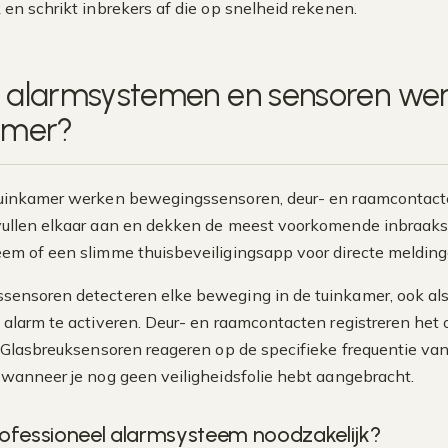
k en schrikt inbrekers af die op snelheid rekenen.
 alarmsystemen en sensoren wer
amer?
uinkamer werken bewegingssensoren, deur- en raamcontacte
ullen elkaar aan en dekken de meest voorkomende inbraaksce
em of een slimme thuisbeveiligingsapp voor directe melding
ensoren detecteren elke beweging in de tuinkamer, ook als 
 alarm te activeren. Deur- en raamcontacten registreren he
. Glasbreuksensoren reageren op de specifieke frequentie va
 wanneer je nog geen veiligheidsfolie hebt aangebracht.
rofessioneel alarmsysteem noodzakelijk?