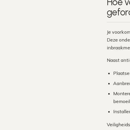
Hoe v
gefor
Je voorkom
Deze onder
inbraakmet
Naast anti
Plaatse
Aanbren
Montere
bemoeil
Install
Veiligheid