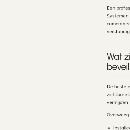
Een profes
Systemen v
camerabeel
verstandig
Wat z
bevei
De beste e
zichtbare 
vermijden 
Overweeg 
Install