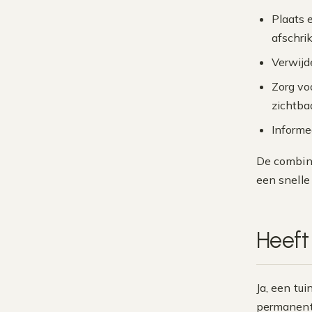
Plaats 
afschri
Verwijd
Zorg vo
zichtba
Informe
De combina
een snelle
Heeft
Ja, een tu
permanent 