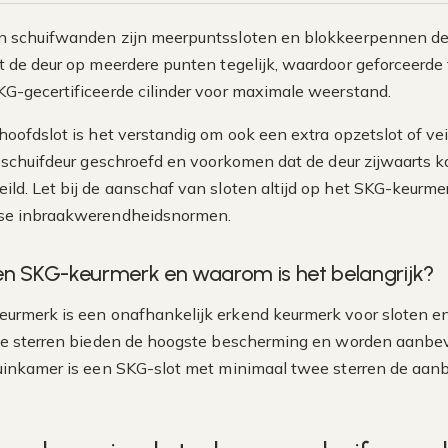
n schuifwanden zijn meerpuntssloten en blokkeerpennen de
t de deur op meerdere punten tegelijk, waardoor geforceerde 
G-gecertificeerde cilinder voor maximale weerstand.
hoofdslot is het verstandig om ook een extra opzetslot of ve
e schuifdeur geschroefd en voorkomen dat de deur zijwaarts k
ild. Let bij de aanschaf van sloten altijd op het SKG-keurmer
se inbraakwerendheidsnormen.
en SKG-keurmerk en waarom is het belangrijk?
urmerk is een onafhankelijk erkend keurmerk voor sloten en
ie sterren bieden de hoogste bescherming en worden aanbevo
uinkamer is een SKG-slot met minimaal twee sterren de aan