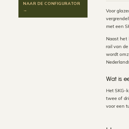
NAAR DE CONFIGURATOR
→
Voor glaze
vergrendel
met een SK
Naast het 
rail van d
wordt omze
Nederland
Wat is e
Het SKG-ke
twee of dr
voor een t