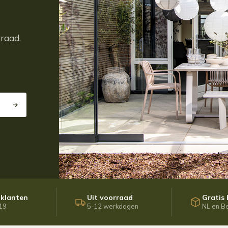
rraad.
 klanten
Uit voorraad
Gratis
19
5-12 werkdagen
NL en B