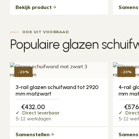
Bekijk product
Samenst
OOK UIT VOORRAAD
Populaire
glazen schui
-20%
-20%
3-rail glazen schuifwand tot 2920
4-rail g
mm matzwart
mm mat
€
432,00
€
576
Direct leverbaar
Direct
5-12 werkdagen
5-12 wer
Samenstellen
Samenst