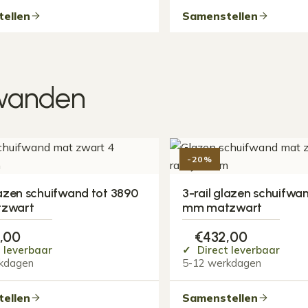
ellen
Samenstellen
fwanden
-20%
lazen schuifwand tot 3890
3-rail glazen schuifwa
zwart
mm matzwart
,00
€
432,00
 leverbaar
Direct leverbaar
kdagen
5-12 werkdagen
ellen
Samenstellen