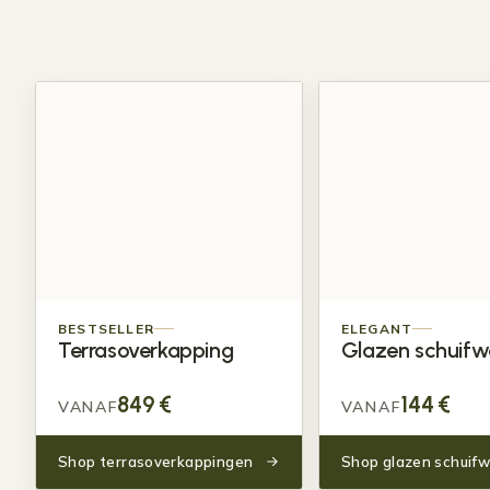
BESTSELLER
ELEGANT
Terras
overkapping
Glazen
schuif
849
€
144
€
VANAF
VANAF
Shop terrasoverkappingen
Shop glazen schuif