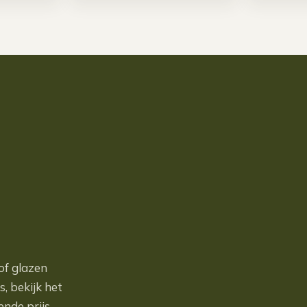
of glazen
, bekijk het
ende prijs.