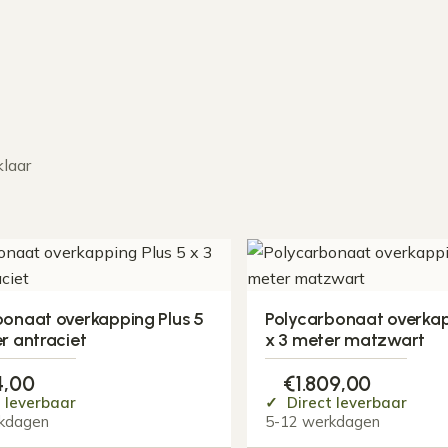
klaar
bonaat overkapping Plus 5
Polycarbonaat overkap
r antraciet
x 3 meter matzwart
4,00
€
1.809,00
 leverbaar
Direct leverbaar
kdagen
5-12 werkdagen