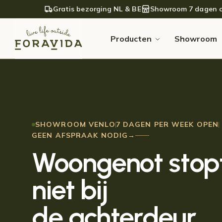
Verder naar navigatie
Ga naar de inhoud
Gratis bezorging NL & BE
Showroom 7 dagen 
Producten
Showroom
SHOWROOM VENLO
7 DAGEN PER WEEK OPEN
GEEN AFSPRAAK NODIG
→
Woongenot stop
niet bij
de achterdeur
.