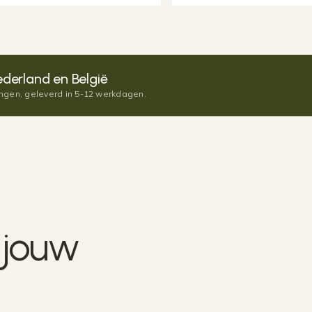
derland en België
ingen, geleverd in 5-12 werkdagen.
r
jouw