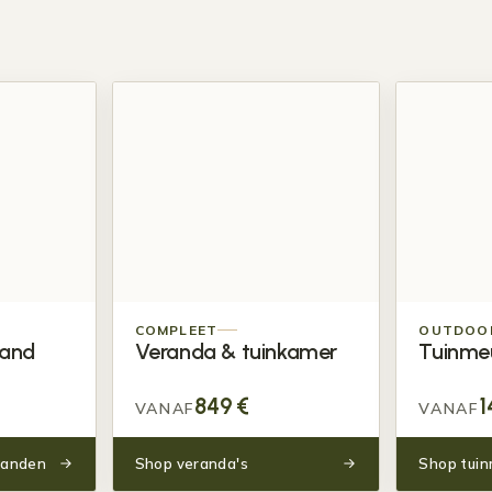
COMPLEET
OUTDOOR
wand
Veranda &
tuinkamer
Tuin
me
849
€
1
VANAF
VANAF
wanden
Shop veranda's
Shop tui