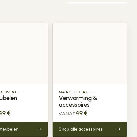
 LIVING
MAAK HET AF
ubelen
Verwarming &
accessoires
49
€
49
€
VANAF
nmeubelen
Shop alle accessoires